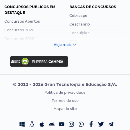
CONCURSOS PÚBLICOS EM
BANCAS DE CONCURSOS
DESTAQUE
Cebraspe
Concursos Abertos
Cesgranrio
Concursos 2026
Consulplan
Concursos 2025
FCC
Veja mais
Concurso Nacional Unificado
FGV
Concurso Ibama
Idecan
Concurso MPU
Selecon
Editais publicados
Uniase
© 2012 - 2026 Gran Tecnologia e Educação S/A.
Vunesp
Política de privacidade
CONCURSOS POR PROFISSÃO
EXAME DE ORDEM
Termos de uso
Concursos Administrativos
OAB
Mapa do site
Concursos Educação
Prova OAB
Concursos Fiscais
Calendário OAB
Concursos Jurídicos
Questões OAB