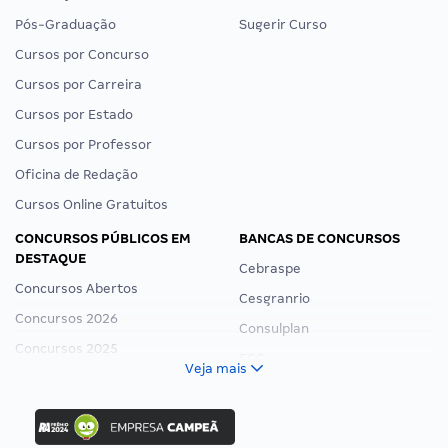
Pós-Graduação
Sugerir Curso
Cursos por Concurso
Cursos por Carreira
Cursos por Estado
Cursos por Professor
Oficina de Redação
Cursos Online Gratuitos
CONCURSOS PÚBLICOS EM
BANCAS DE CONCURSOS
DESTAQUE
Cebraspe
Concursos Abertos
Cesgranrio
Concursos 2026
Consulplan
Concursos 2025
FCC
Veja mais
Concurso Nacional Unificado
FGV
Concurso Ibama
Idecan
Concurso MPU