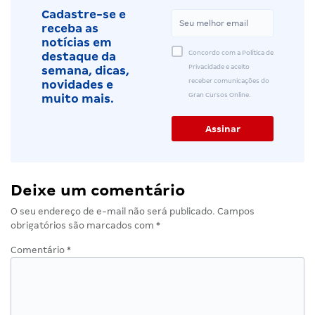
Cadastre-se e
receba as
notícias em
Concordo com a Política de
destaque da
Privacidade e aceito
semana, dicas,
receber comunicações do
novidades e
Gran Cursos Online.
muito mais.
Deixe um comentário
O seu endereço de e-mail não será publicado.
Campos
obrigatórios são marcados com
*
Comentário
*