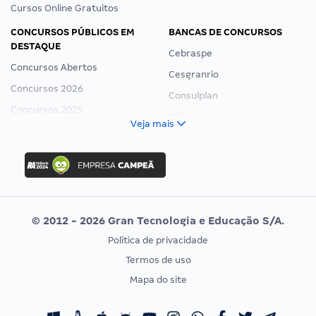
Cursos Online Gratuitos
CONCURSOS PÚBLICOS EM
BANCAS DE CONCURSOS
DESTAQUE
Cebraspe
Concursos Abertos
Cesgranrio
Concursos 2026
Consulplan
Concursos 2025
FCC
Veja mais
Concurso Nacional Unificado
FGV
Concurso Ibama
Idecan
Concurso MPU
Selecon
Editais publicados
Uniase
© 2012 - 2026 Gran Tecnologia e Educação S/A.
Vunesp
Política de privacidade
CONCURSOS POR PROFISSÃO
EXAME DE ORDEM
Termos de uso
Concursos Administrativos
OAB
Mapa do site
Concursos Educação
Prova OAB
Concursos Fiscais
Calendário OAB