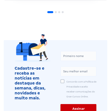
Cadastre-se e
receba as
notícias em
Concordo com a Política de
destaque da
Privacidade e aceito
semana, dicas,
receber comunicações do
novidades e
Gran Cursos Online.
muito mais.