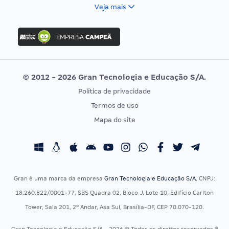
FCC
Veja mais
Concurso Nacional Unificado
FGV
Concurso Ibama
Idecan
Concurso MPU
Selecon
Editais publicados
Uniase
© 2012 - 2026 Gran Tecnologia e Educação S/A.
Vunesp
Política de privacidade
CONCURSOS POR PROFISSÃO
EXAME DE ORDEM
Termos de uso
Concursos Administrativos
OAB
Mapa do site
Concursos Educação
Prova OAB
Concursos Fiscais
Calendário OAB
Concursos Jurídicos
Questões OAB
Concursos Militares
Recursos OAB
Gran é uma marca da empresa
Gran Tecnologia e Educação S/A
, CNPJ:
Concursos Policiais
Exame de Ordem
18.260.822/0001-77, SBS Quadra 02, Bloco J, Lote 10, Edifício Carlton
Concursos Saúde
Tower, Sala 201, 2º Andar, Asa Sul, Brasília-DF, CEP 70.070-120.
Concursos Tribunais