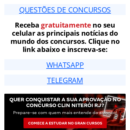
QUESTÕES DE CONCURSOS
Receba
gratuitamente
no seu
celular as principais notícias do
mundo dos concursos. Clique no
link abaixo e inscreva-se:
WHATSAPP
TELEGRAM
QUER CONQUISTAR A SUA APROVAÇÃO NO
CONCURSO CLIN NITERÓI RJ?
Prepare-se com quem mais entende do assunto!
COMECE A ESTUDAR NO GRAN CURSOS