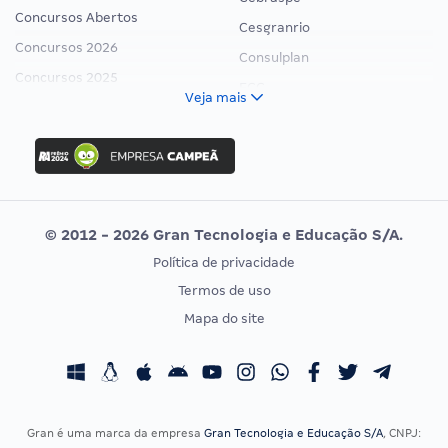
Concursos Abertos
Cesgranrio
Concursos 2026
Consulplan
Concursos 2025
FCC
Veja mais
Concurso Nacional Unificado
FGV
Concurso Ibama
Idecan
Concurso MPU
Selecon
Editais publicados
Uniase
© 2012 - 2026 Gran Tecnologia e Educação S/A.
Vunesp
Política de privacidade
CONCURSOS POR PROFISSÃO
EXAME DE ORDEM
Termos de uso
Concursos Administrativos
OAB
Mapa do site
Concursos Educação
Prova OAB
Concursos Fiscais
Calendário OAB
Concursos Jurídicos
Questões OAB
Concursos Militares
Recursos OAB
Gran é uma marca da empresa
Gran Tecnologia e Educação S/A
, CNPJ: