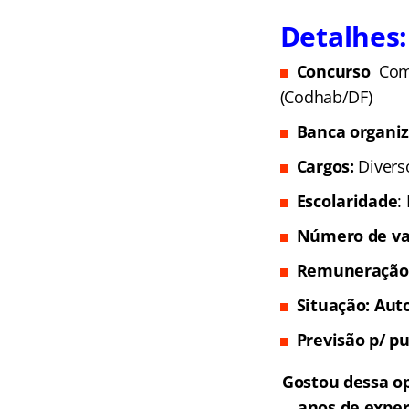
Detalhes:
Concurso
Com
(Codhab/DF)
Banca organi
Cargos:
Divers
Escolaridade
:
Número de va
Remuneração
Situação: Aut
Previsão p/ pu
Gostou dessa o
anos de exper