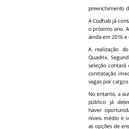
preenchimento de
A Codhab já cont
o próximo ano. A
ainda em 2016 e 
A realização d
Quadrix. Segund
seleção contará
contratação imed
vagas por cargos
No entanto, a au
público já det
haver oportuni
níveis médio e s
as opções de en