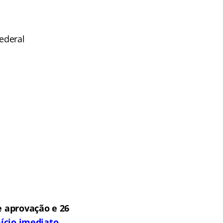
ederal
 aprovação e 26
ício imediato,