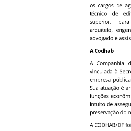
os cargos de ag
técnico de edi
superior, par
arquiteto, engen
advogado e assist
A Codhab
A Companhia de
vinculada à Secr
empresa pública 
Sua atuação é ar
funções econômi
intuito de asseg
preservação do 
A CODHAB/DF foi 