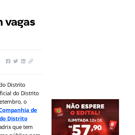
 vagas
do Distrito
icial do Distrito
setembro, o
Companhia de
o Distrito
adrix que tem