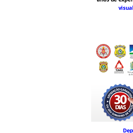
visua
Dep