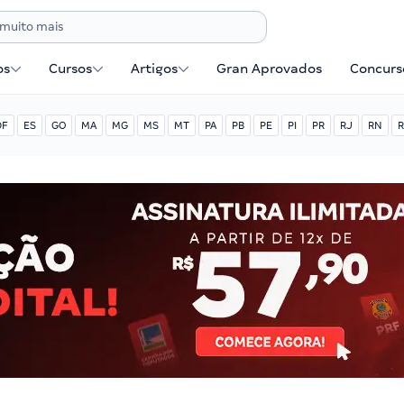
os
Cursos
Artigos
Gran Aprovados
Concurse
DF
ES
GO
MA
MG
MS
MT
PA
PB
PE
PI
PR
RJ
RN
R