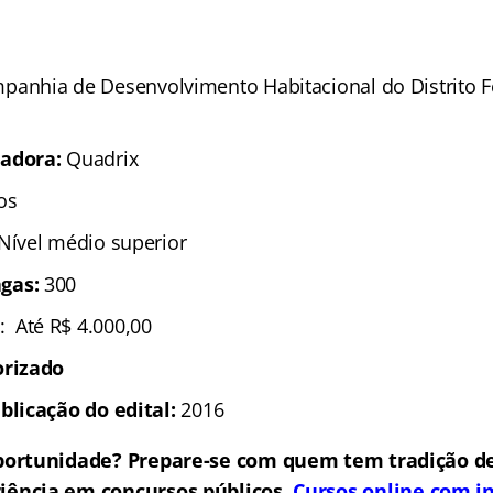
panhia de Desenvolvimento Habitacional do Distrito F
zadora:
Quadrix
os
 Nível médio superior
gas:
300
: Até R$ 4.000,00
orizado
blicação do edital:
2016
portunidade? Prepare-se com quem tem tradição de
iência em concursos públicos.
Cursos online com in