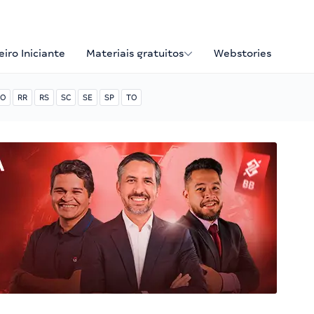
iro Iniciante
Materiais gratuitos
Webstories
O
RR
RS
SC
SE
SP
TO