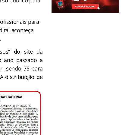
urso público para
ofissionais para
dital aconteça
.
sos” do site da
do ano passado a
r, sendo 75 para
A distribuição de