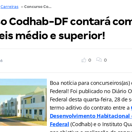
Carreiras
››
Concurso Codhab-DF contará com vagas para níveis médio e superior!
o Codhab-DF contará com
eis médio e superior!
0
0
16
Boa notícia para concurseiros(as) 
Federal! Foi publicado no Diário Of
Federal desta quarta-feira, 28 de 
termo aditivo do contrato entre a
Desenvolvimento Habitacional d
Federal
(Codhab) e o Instituto Qu