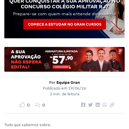
QUER CONQUISTAR A SUA APROVAÇÃO NO
CONCURSO COLÉGIO MILITAR RJ?
Prepare-se com quem mais entende do assunto!
COMECE A ESTUDAR NO GRAN CURSOS
Por
Equipe Gran
Publicado em
19/06/26
2 min. de leitura
0
0
Tudo que sabemos sobre: