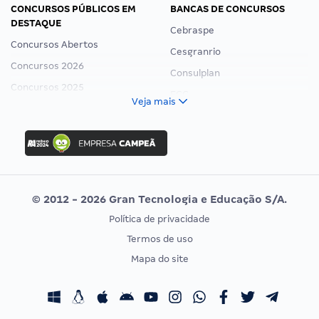
CONCURSOS PÚBLICOS EM
BANCAS DE CONCURSOS
DESTAQUE
Cebraspe
Concursos Abertos
Cesgranrio
Concursos 2026
Consulplan
Concursos 2025
FCC
Veja mais
Concurso Nacional Unificado
FGV
Concurso Ibama
Idecan
Concurso MPU
Selecon
Editais publicados
Uniase
© 2012 - 2026 Gran Tecnologia e Educação S/A.
Vunesp
Política de privacidade
CONCURSOS POR PROFISSÃO
EXAME DE ORDEM
Termos de uso
Concursos Administrativos
OAB
Mapa do site
Concursos Educação
Prova OAB
Concursos Fiscais
Calendário OAB
Concursos Jurídicos
Questões OAB