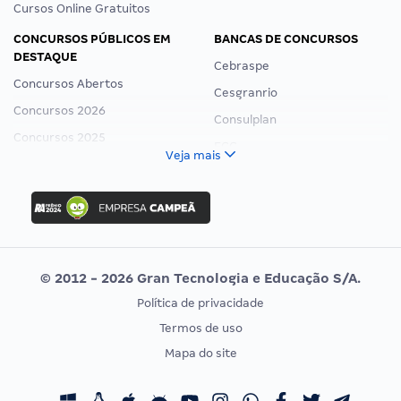
Cursos Online Gratuitos
CONCURSOS PÚBLICOS EM
BANCAS DE CONCURSOS
DESTAQUE
Cebraspe
Concursos Abertos
Cesgranrio
Concursos 2026
Consulplan
Concursos 2025
FCC
Veja mais
Concurso Nacional Unificado
FGV
Concurso Ibama
Idecan
Concurso MPU
Selecon
Editais publicados
Uniase
© 2012 - 2026 Gran Tecnologia e Educação S/A.
Vunesp
Política de privacidade
CONCURSOS POR PROFISSÃO
EXAME DE ORDEM
Termos de uso
Concursos Administrativos
OAB
Mapa do site
Concursos Educação
Prova OAB
Concursos Fiscais
Calendário OAB