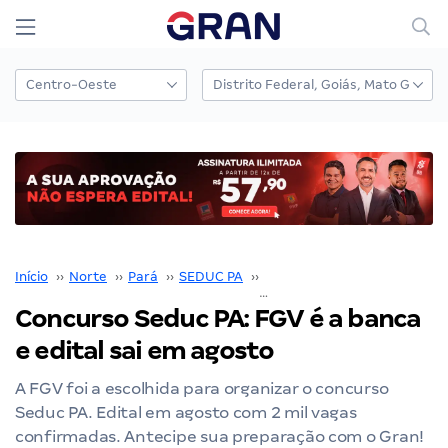
Início
››
Norte
››
Pará
››
SEDUC PA
››
Concurso Seduc PA
››
Concurso Seduc PA: FGV é a banca
e edital sai em agosto
A FGV foi a escolhida para organizar o concurso
Seduc PA. Edital em agosto com 2 mil vagas
confirmadas. Antecipe sua preparação com o Gran!