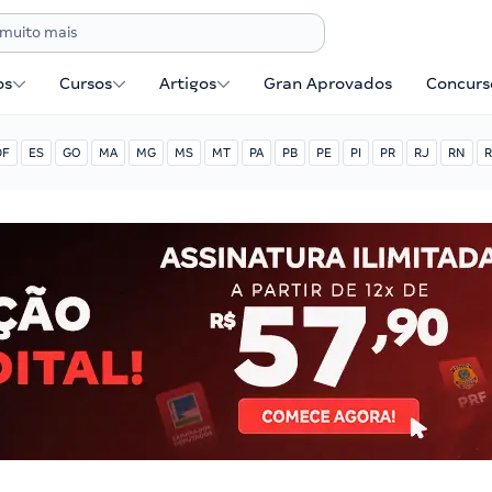
os
Cursos
Artigos
Gran Aprovados
Concurse
DF
ES
GO
MA
MG
MS
MT
PA
PB
PE
PI
PR
RJ
RN
R