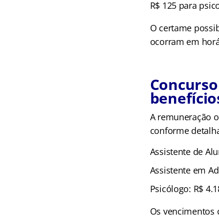
R$ 125 para psic
O certame possib
ocorram em horár
Concurso 
benefíci
A remuneração of
conforme detalh
Assistente de Alu
Assistente em Ad
Psicólogo: R$ 4.1
Os vencimentos c