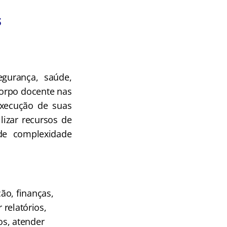
s
egurança, saúde,
corpo docente nas
execução de suas
ilizar recursos de
 de complexidade
ão, finanças,
 relatórios,
os, atender