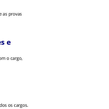
e as provas
s e
om o cargo,
dos os cargos.