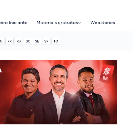
iro Iniciante
Materiais gratuitos
Webstories
O
RR
RS
SC
SE
SP
TO