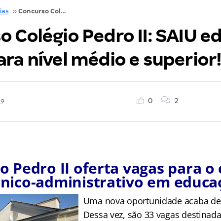
ias
››
Concurso Colégio Pedro II: SAIU edital! Vagas para nível médio e superior!
 Colégio Pedro II: SAIU ed
ra nível médio e superior
0
2
19
 Pedro II oferta vagas para o
cnico-administrativo em educa
Uma nova oportunidade acaba de 
Dessa vez, são 33 vagas destinad