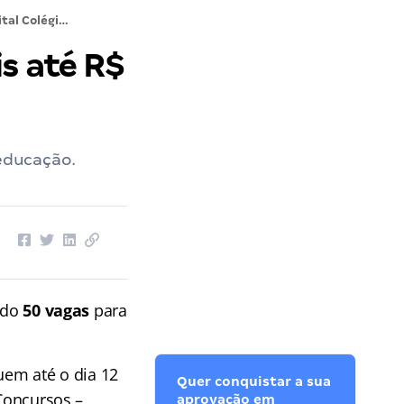
Edital Colégio Pedro II: SAIU! Iniciais até R$ 13,2 mil
is até R$
 educação.
ndo
50 vagas
para
uem até o dia 12
Quer conquistar a sua
 Concursos –
aprovação em