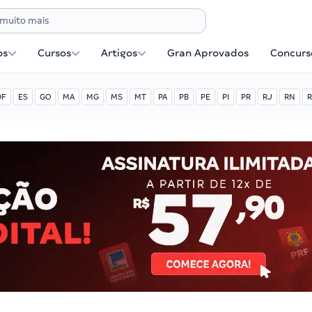
os
Cursos
Artigos
Gran Aprovados
Concurse
DF
ES
GO
MA
MG
MS
MT
PA
PB
PE
PI
PR
RJ
RN
R