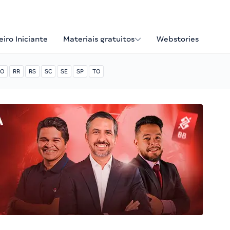
iro Iniciante
Materiais gratuitos
Webstories
O
RR
RS
SC
SE
SP
TO