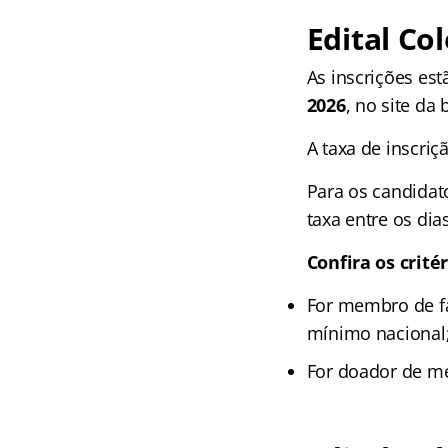
Edital
Col
As inscrições est
2026
, no site da
A taxa de inscriç
Para os candidat
taxa entre os di
Confira os critér
For membro de fa
mínimo nacional
For doador de me