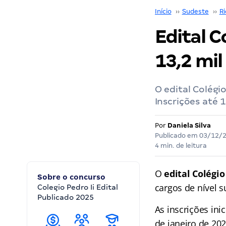
Início
››
Sudeste
››
Ri
Edital C
13,2 mil
O edital Colégi
Inscrições até 
Por
Daniela Silva
Publicado em
03/12/
4 min. de leitura
O
edital Colégio
Sobre o concurso
cargos de nível 
Colegio Pedro Ii Edital
Publicado 2025
As inscrições ini
de janeiro de 202