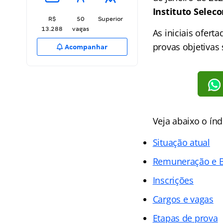
Instituto Selec
R$
50
Superior
13.288
vagas
As iniciais ofert
provas objetivas 
Acompanhar
Veja abaixo o
índ
Situação atual
Remuneração e B
Inscrições
Cargos e vagas
Etapas de prova