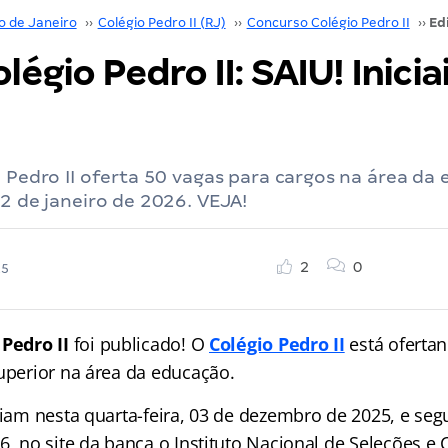
o de Janeiro
››
Colégio Pedro II (RJ)
››
Concurso Colégio Pedro II
››
olégio Pedro II: SAIU! Inicia
o Pedro II oferta 50 vagas para cargos na área da
12 de janeiro de 2026. VEJA!
2
0
25
 Pedro II
foi publicado! O
Colégio Pedro II
está oferta
superior na área da educação.
ciam nesta quarta-feira, 03 de dezembro de 2025, e seg
6, no site da banca o Instituto Nacional de Seleções e