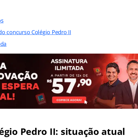
os
do concurso Colégio Pedro II
ada
égio Pedro II
: situação atual