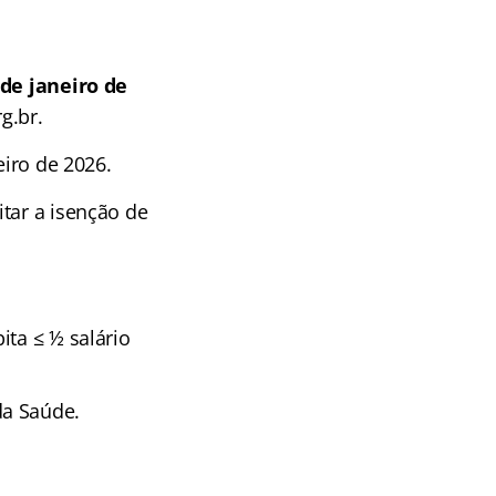
de janeiro de
g.br.
eiro de 2026.
tar a isenção de
ita ≤ ½ salário
da Saúde.