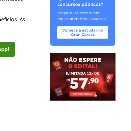
concursos públicos?
Prepare-se com quem
efícios. As
mais entende do assunto!
Comece a estudar no
Gran Cursos
app!