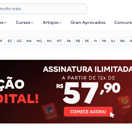
os
Cursos
Artigos
Gran Aprovados
Concurse
DF
ES
GO
MA
MG
MS
MT
PA
PB
PE
PI
PR
RJ
RN
R