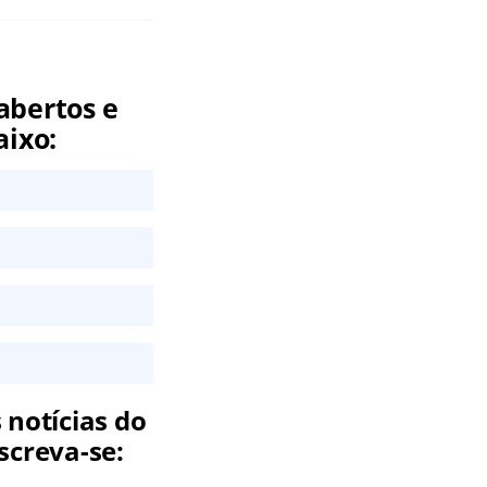
abertos e
aixo:
 notícias do
screva-se: