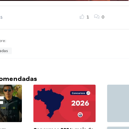
1
0
25
bre:
gadas
ecomendadas