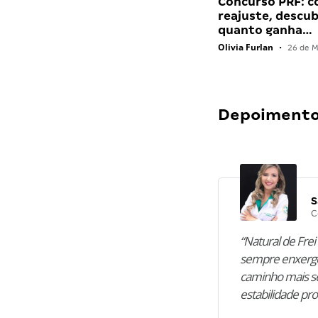
Concurso PRF: 
reajuste, descu
quanto ganha…
Olivia Furlan
•
26 de M
Depoimentos
S
C
“Natural de Frei 
sempre enxergo
caminho mais se
estabilidade pro