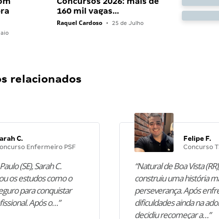
com
Concursos 2026: mais de
bra
160 mil vagas…
Raquel Cardoso
•
25 de Julho
aio
 relacionados
arah C.
Felipe F.
oncurso Enfermeiro PSF
Concurso T
Paulo (SE), Sarah C.
“Natural de Boa Vista (RR),
u os estudos como o
construiu uma história m
guro para conquistar
perseverança. Após enfr
fissional. Após o…”
dificuldades ainda na ado
decidiu recomeçar a…”