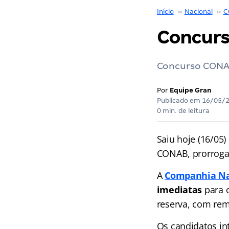
Início
››
Nacional
››
C
Concurs
Concurso CONAB:
Por
Equipe Gran
Publicado em
16/05/
0 min. de leitura
Saiu hoje (16/05)
CONAB, prorrogan
A
Companhia Na
imediatas
para o
reserva, com re
Os candidatos in