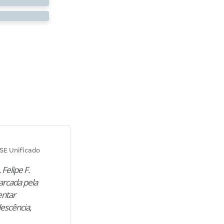
Diana M.
SE Unificado
Concurso SEPLAG CE
 Felipe F.
“Natural de Juazeiro do Norte (CE),
arcada pela
M. encontrou nos estudos o cami
entar
para construir uma nova fase da vi
lescência,
profissional. Após…”