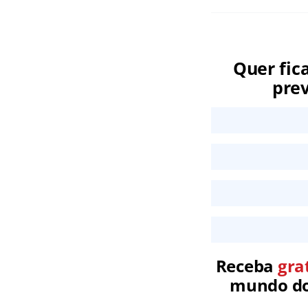
Quer fic
prev
Receba
gra
mundo dos