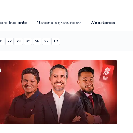
iro Iniciante
Materiais gratuitos
Webstories
O
RR
RS
SC
SE
SP
TO