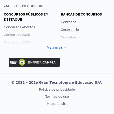
Cursos Online Gratuitos
CONCURSOS PÚBLICOS EM
BANCAS DE CONCURSOS
DESTAQUE
Cebraspe
Concursos Abertos
Cesgranrio
Concursos 2026
Consulplan
Concursos 2025
FCC
Veja mais
Concurso Nacional Unificado
FGV
Concurso Ibama
Idecan
Concurso MPU
Selecon
Editais publicados
Uniase
© 2012 - 2026 Gran Tecnologia e Educação S/A.
Vunesp
Política de privacidade
CONCURSOS POR PROFISSÃO
EXAME DE ORDEM
Termos de uso
Concursos Administrativos
OAB
Mapa do site
Concursos Educação
Prova OAB