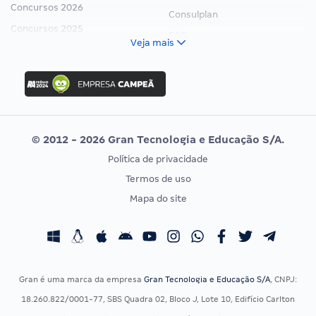
Concursos 2026
Consulplan
Concursos 2025
FCC
Veja mais
Concurso Nacional Unificado
FGV
Concurso Ibama
Idecan
Concurso MPU
Selecon
Editais publicados
Uniase
© 2012 - 2026 Gran Tecnologia e Educação S/A.
Vunesp
Política de privacidade
CONCURSOS POR PROFISSÃO
EXAME DE ORDEM
Termos de uso
Concursos Administrativos
OAB
Mapa do site
Concursos Educação
Prova OAB
Concursos Fiscais
Calendário OAB
Concursos Jurídicos
Questões OAB
Concursos Militares
Recursos OAB
Gran é uma marca da empresa
Gran Tecnologia e Educação S/A
, CNPJ:
Concursos Policiais
Exame de Ordem
18.260.822/0001-77, SBS Quadra 02, Bloco J, Lote 10, Edifício Carlton
Concursos Saúde