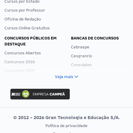
Cursos por Estado
Cursos por Professor
Oficina de Redação
Cursos Online Gratuitos
CONCURSOS PÚBLICOS EM
BANCAS DE CONCURSOS
DESTAQUE
Cebraspe
Concursos Abertos
Cesgranrio
Concursos 2026
Consulplan
Concursos 2025
FCC
Veja mais
Concurso Nacional Unificado
FGV
Concurso Ibama
Idecan
Concurso MPU
Selecon
Editais publicados
Uniase
© 2012 - 2026 Gran Tecnologia e Educação S/A.
Vunesp
Política de privacidade
CONCURSOS POR PROFISSÃO
EXAME DE ORDEM