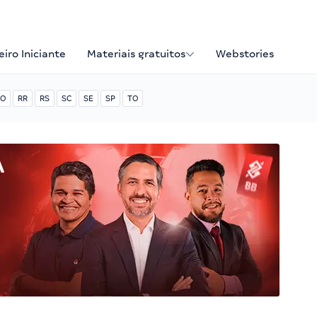
iro Iniciante
Materiais gratuitos
Webstories
O
RR
RS
SC
SE
SP
TO