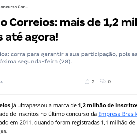
Concurso Correios: mais de 1,2 milhão de inscritos até agora!
 Correios: mais de 1,2 mi
s até agora!
os: corra para garantir a sua participação, pois as
óxima segunda-feira (28).
2
0
24
eios
já ultrapassou a marca de
1,2 milhão de inscrito
ade de inscritos no último concurso da
Empresa Brasile
izado em 2011, quando foram registradas 1,1 milhão de 
gas.