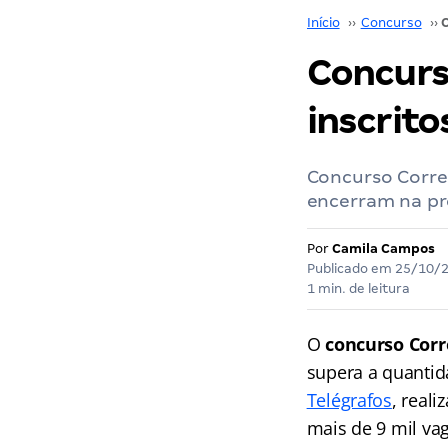
Início
››
Concurso
››
Concurso
inscrito
Concurso Correi
encerram na pr
Por
Camila Campos
Publicado em
25/10/
1 min. de leitura
O
concurso Corr
supera a quantid
Telégrafos
, real
mais de 9 mil va