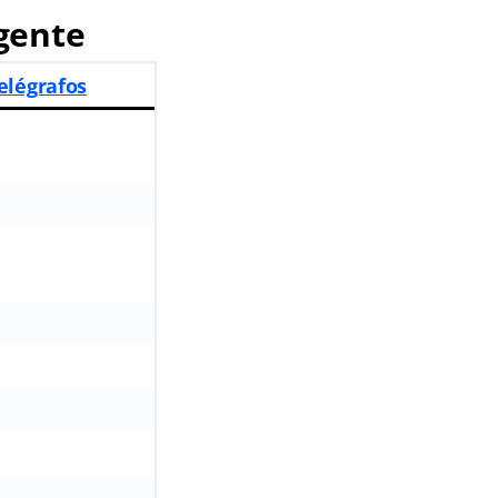
gente
elégrafos