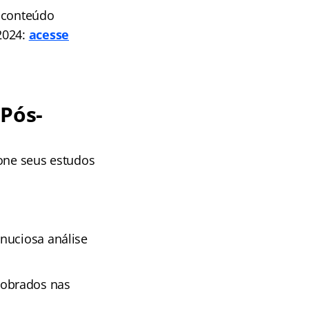
o conteúdo
2024:
acesse
(Pós-
ione seus estudos
nuciosa análise
cobrados nas