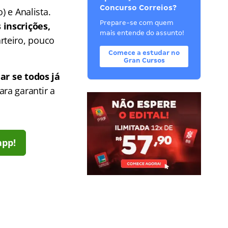
Concurso Correios?
) e Analista.
Prepare-se com quem
 inscrições,
mais entende do assunto!
arteiro, pouco
Comece a estudar no
Gran Cursos
ar se todos já
ra garantir a
app!