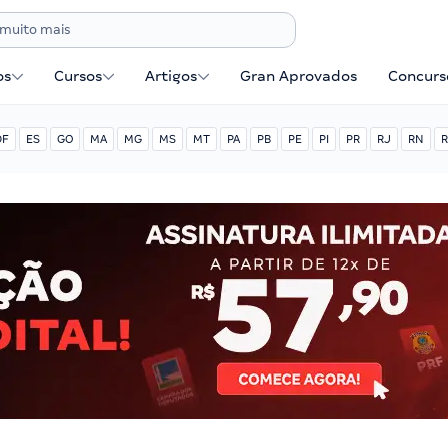
os
Cursos
Artigos
Gran Aprovados
Concurse
DF
ES
GO
MA
MG
MS
MT
PA
PB
PE
PI
PR
RJ
RN
R