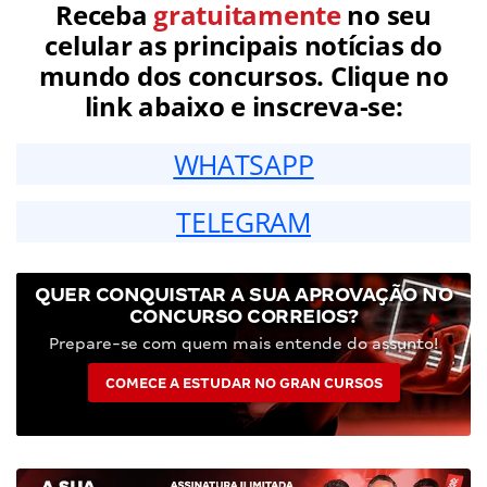
Receba
gratuitamente
no seu
celular as principais notícias do
mundo dos concursos. Clique no
link abaixo e inscreva-se:
WHATSAPP
TELEGRAM
QUER CONQUISTAR A SUA APROVAÇÃO NO
CONCURSO CORREIOS?
Prepare-se com quem mais entende do assunto!
COMECE A ESTUDAR NO GRAN CURSOS