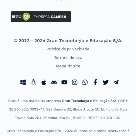
Concurso Nacional Unificado
FGV
Concurso Ibama
Idecan
Concurso MPU
Selecon
Editais publicados
Uniase
© 2012 - 2026 Gran Tecnologia e Educação S/A.
Vunesp
Política de privacidade
CONCURSOS POR PROFISSÃO
EXAME DE ORDEM
Termos de uso
Concursos Administrativos
OAB
Mapa do site
Concursos Educação
Prova OAB
Concursos Fiscais
Calendário OAB
Concursos Jurídicos
Questões OAB
Concursos Militares
Recursos OAB
Gran é uma marca da empresa
Gran Tecnologia e Educação S/A
, CNPJ:
Concursos Policiais
Exame de Ordem
18.260.822/0001-77, SBS Quadra 02, Bloco J, Lote 10, Edifício Carlton
Concursos Saúde
Tower, Sala 201, 2º Andar, Asa Sul, Brasília-DF, CEP 70.070-120.
Concursos Tribunais
Gran Tecnologia e Educação S/A - 2026 © Todos os direitos reservados ®
Residência Multiprofissional