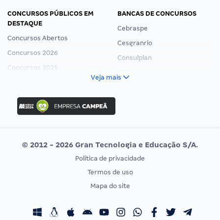
CONCURSOS PÚBLICOS EM
BANCAS DE CONCURSOS
DESTAQUE
Cebraspe
Concursos Abertos
Cesgranrio
Concursos 2026
Consulplan
Concursos 2025
FCC
Veja mais
Concurso Nacional Unificado
FGV
Concurso Ibama
Idecan
Concurso MPU
Selecon
Editais publicados
Uniase
© 2012 - 2026 Gran Tecnologia e Educação S/A.
Vunesp
Política de privacidade
CONCURSOS POR PROFISSÃO
EXAME DE ORDEM
Termos de uso
Concursos Administrativos
OAB
Mapa do site
Concursos Educação
Prova OAB
Concursos Fiscais
Calendário OAB