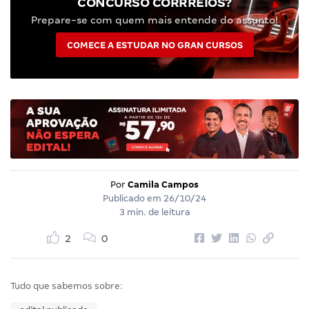
CONCURSO CORRREIOS?
Prepare-se com quem mais entende do assunto!
COMECE A ESTUDAR NO GRAN CURSOS
Por
Camila Campos
Publicado em
26/10/24
3 min. de leitura
2
0
Tudo que sabemos sobre: