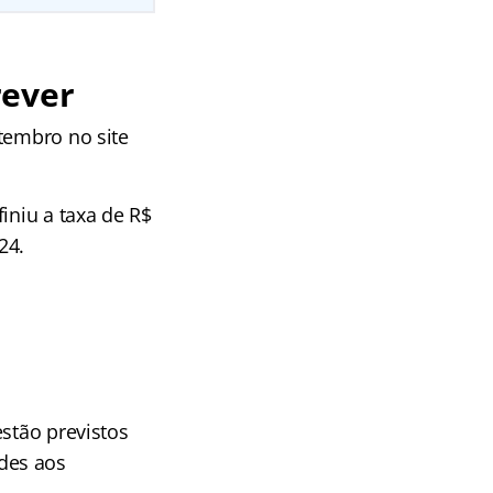
rever
tembro no site
iniu a taxa de R$
24.
estão previstos
des aos