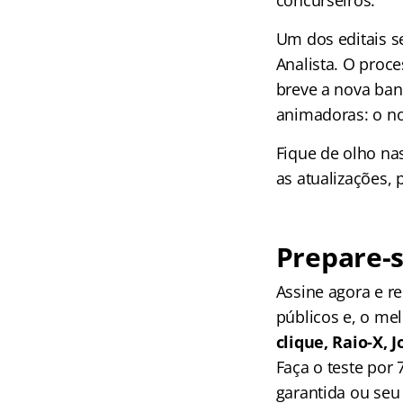
concurseiros.
Um dos editais s
Analista. O proc
breve a nova ban
animadoras: o no
Fique de olho na
as atualizações,
Prepare-s
Assine agora e 
públicos e, o me
clique, Raio-X,
Faça o teste por
garantida ou seu 