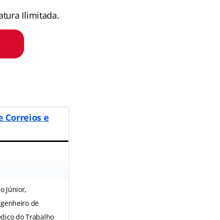
tura Ilimitada.
e Correios e
s
 Júnior,
ngenheiro de
édico do Trabalho