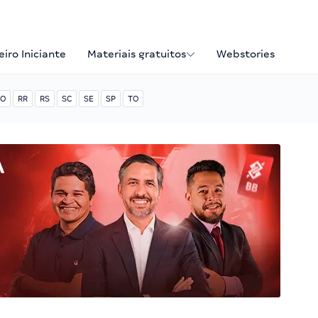
iro Iniciante
Materiais gratuitos
Webstories
O
RR
RS
SC
SE
SP
TO