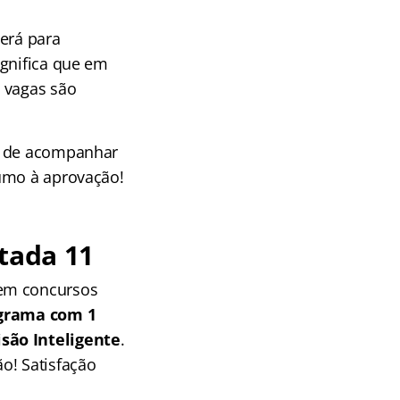
será para
ignifica que em
 vagas são
xe de acompanhar
rumo à aprovação!
tada 11
 em concursos
grama com 1
isão Inteligente
.
o! Satisfação