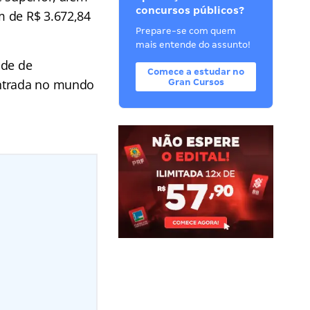
concursos públicos?
m de R$ 3.672,84
Prepare-se com quem
mais entende do assunto!
ade de
Comece a estudar no
entrada no mundo
Gran Cursos