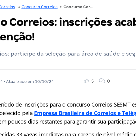
Correios
››
Concurso Correios
››
Concurso Correios: inscrições acabam dia 8/09! Atenção!
o Correios: inscrições ac
tenção!
os: participe da seleção para área de saúde e se
5
0
24
• Atualizado em
10/10/24
eríodo de inscrições para o concurso Correios SESMT 
abelecido pela
Empresa Brasileira de Correios e Telé
em poucos dias restantes para garantir sua participaçã
ecidas 33 vagas imediatas para cargos de nível médio 