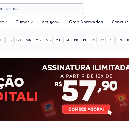
os
Cursos
Artigos
Gran Aprovados
Concurse
DF
ES
GO
MA
MG
MS
MT
PA
PB
PE
PI
PR
RJ
RN
R