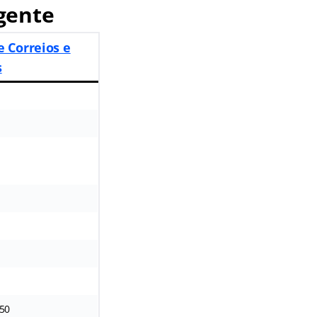
gente
e Correios e
s
,50