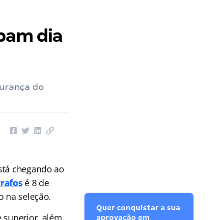
abam dia
gurança do
está chegando ao
grafos
é 8 de
o na seleção.
Quer conquistar a sua
e superior, além
aprovação em