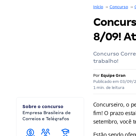
Início
››
Concurso
››
Concurs
8/09! A
Concurso Correi
trabalho!
Por
Equipe Gran
Publicado em
03/09/
1 min. de leitura
Concurseiro, o p
Sobre o concurso
fim! O prazo est
Empresa Brasileira de
Correios e Telégrafos
setembro, você t
Estão sendo ofer