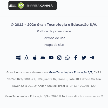
Concurso Ibama
Idecan
Concurso MPU
Selecon
Editais publicados
Uniase
© 2012 - 2026 Gran Tecnologia e Educação S/A.
Vunesp
Política de privacidade
CONCURSOS POR PROFISSÃO
EXAME DE ORDEM
Termos de uso
Concursos Administrativos
OAB
Mapa do site
Concursos Educação
Prova OAB
Concursos Fiscais
Calendário OAB
Concursos Jurídicos
Questões OAB
Concursos Militares
Recursos OAB
Gran é uma marca da empresa
Gran Tecnologia e Educação S/A
, CNPJ:
Concursos Policiais
Exame de Ordem
18.260.822/0001-77, SBS Quadra 02, Bloco J, Lote 10, Edifício Carlton
Concursos Saúde
Tower, Sala 201, 2º Andar, Asa Sul, Brasília-DF, CEP 70.070-120.
Concursos Tribunais
Gran Tecnologia e Educação S/A - 2026 © Todos os direitos reservados ®
Residência Multiprofissional