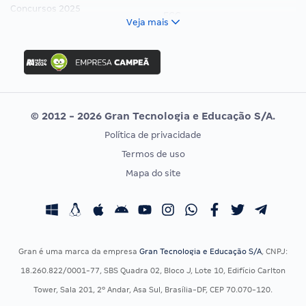
Concursos 2025
FCC
Veja mais
Concurso Nacional Unificado
FGV
Concurso Ibama
Idecan
Concurso MPU
Selecon
Editais publicados
Uniase
© 2012 - 2026 Gran Tecnologia e Educação S/A.
Vunesp
Política de privacidade
CONCURSOS POR PROFISSÃO
EXAME DE ORDEM
Termos de uso
Concursos Administrativos
OAB
Mapa do site
Concursos Educação
Prova OAB
Concursos Fiscais
Calendário OAB
Concursos Jurídicos
Questões OAB
Concursos Militares
Recursos OAB
Gran é uma marca da empresa
Gran Tecnologia e Educação S/A
, CNPJ:
Concursos Policiais
Exame de Ordem
18.260.822/0001-77, SBS Quadra 02, Bloco J, Lote 10, Edifício Carlton
Concursos Saúde
Tower, Sala 201, 2º Andar, Asa Sul, Brasília-DF, CEP 70.070-120.
Concursos Tribunais