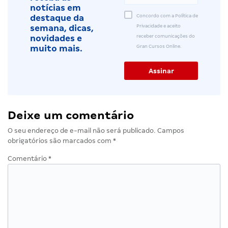
notícias em
Concordo com a Política de
destaque da
Privacidade e aceito
semana, dicas,
receber comunicações do
novidades e
Gran Cursos Online.
muito mais.
Deixe um comentário
O seu endereço de e-mail não será publicado.
Campos
obrigatórios são marcados com
*
Comentário
*