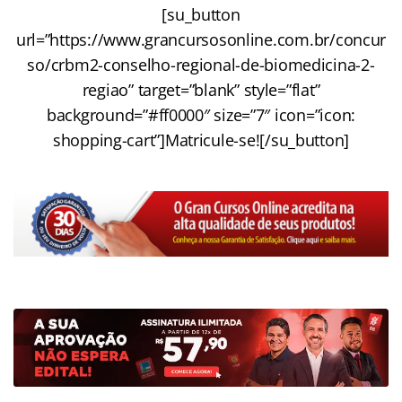
[su_button
url=”https://www.grancursosonline.com.br/concur
so/crbm2-conselho-regional-de-biomedicina-2-
regiao” target=”blank” style=”flat”
background=”#ff0000″ size=”7″ icon=”icon:
shopping-cart”]Matricule-se![/su_button]