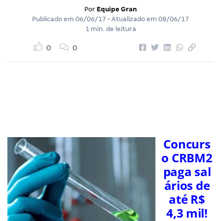
Por
Equipe Gran
Publicado em
06/06/17
• Atualizado em
08/06/17
1 min. de leitura
0
0
Concurs
o CRBM2
paga sal
ários de
até R$
4,3 mil!