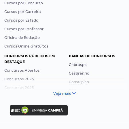
Cursos por Concurso
Cursos por Carreira
Cursos por Estado
Cursos por Professor
Oficina de Redação
Cursos Online Gratuitos
CONCURSOS PÚBLICOS EM
BANCAS DE CONCURSOS
DESTAQUE
Cebraspe
Concursos Abertos
Cesgranrio
Concursos 2026
Consulplan
Concursos 2025
FCC
Veja mais
Concurso Nacional Unificado
FGV
Concurso Ibama
Idecan
Concurso MPU
Selecon
Editais publicados
Uniase