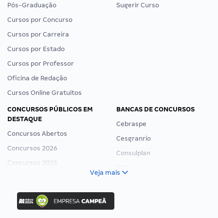
Pós-Graduação
Sugerir Curso
Cursos por Concurso
Cursos por Carreira
Cursos por Estado
Cursos por Professor
Oficina de Redação
Cursos Online Gratuitos
CONCURSOS PÚBLICOS EM
BANCAS DE CONCURSOS
DESTAQUE
Cebraspe
Concursos Abertos
Cesgranrio
Concursos 2026
Consulplan
Concursos 2025
FCC
Veja mais
Concurso Nacional Unificado
FGV
Concurso Ibama
Idecan
Concurso MPU
Selecon