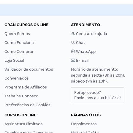
GRAN CURSOS ONLINE
ATENDIMENTO
Quem Somos
Central de ajuda
Como Funciona
Chat
Como Comprar
WhatsApp
Loja Social
E-mail
Validador de documentos
Horário de atendimento:
segunda a sexta (8h às 20h),
Conveniados
sábado (9h às 13h).
Programa de Afiliados
Foi aprovado?
Trabalhe Conosco
Envie-nos a sua história!
Preferências de Cookies
CURSOS ONLINE
PÁGINAS ÚTEIS
Assinatura Ilimitada
Depoimentos
Coaching para Concursos
Material Grátis