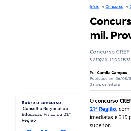
Início
››
Concurso
››
Concurs
mil. Pr
Concurso CREF M
cargos, inscriçõ
Por
Camila Campos
Publicado em
06/08/
3 min. de leitura
O
concurso CRE
Sobre o concurso
21ª Região
, com
Conselho Regional de
Educação Física da 21ª
imediatas e 315 
Região
superior.