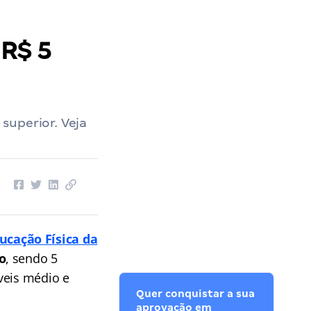
 R$ 5
superior. Veja
ucação Física da
o
, sendo 5
veis médio e
Quer conquistar a sua
aprovação em