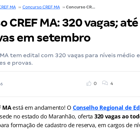
CREF MA
››
Concurso CREF MA
››
Concurso CREF MA: 320 vagas; até R$ 5 mil. Provas em setembro
o CREF MA: 320 vagas; até
ovas em setembro
A tem edital com 320 vagas para níveis médio e 
es e provas.
0
4
26
F MA
está em andamento! O
Conselho Regional de Ed
 sede no estado do Maranhão, oferta
320 vagas ao tod
para formação de cadastro de reserva, em cargos de ní