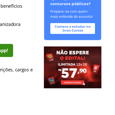
concursos públicos?
benefícios
Prepare-se com quem
mais entende do assunto!
anizadora
Comece a estudar no
Gran Cursos
app!
rições, cargos e