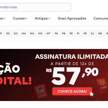
os
Cursos
Artigos
Gran Aprovados
Concurse
DF
ES
GO
MA
MG
MS
MT
PA
PB
PE
PI
PR
RJ
RN
R