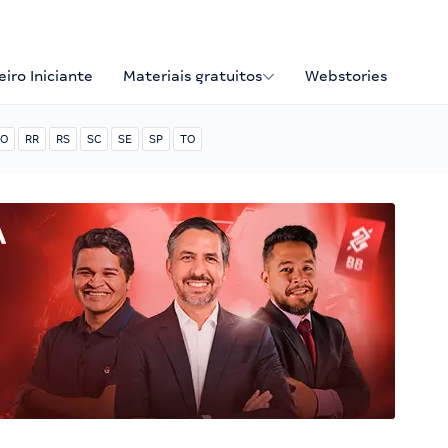
iro Iniciante
Materiais gratuitos
Webstories
O
RR
RS
SC
SE
SP
TO