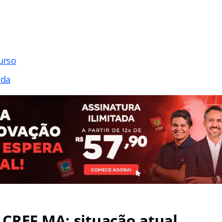
urso
ada
CREF MA: situação atual