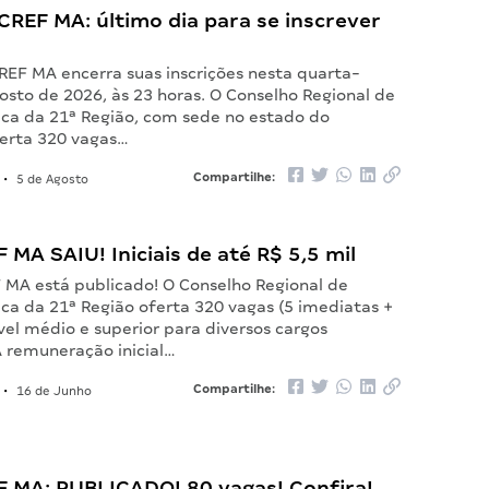
REF MA: último dia para se inscrever
REF MA encerra suas inscrições nesta quarta-
gosto de 2026, às 23 horas. O Conselho Regional de
ica da 21ª Região, com sede no estado do
erta 320 vagas…
Compartilhe:
•
5 de Agosto
F MA SAIU! Iniciais de até R$ 5,5 mil
F MA está publicado! O Conselho Regional de
ca da 21ª Região oferta 320 vagas (5 imediatas +
vel médio e superior para diversos cargos
A remuneração inicial…
Compartilhe:
•
16 de Junho
F MA: PUBLICADO! 80 vagas! Confira!