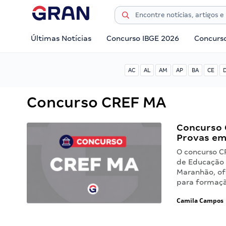
Últimas Notícias
Concurso IBGE 2026
Concurs
AC
AL
AM
AP
BA
CE
Concurso CREF MA
Concurso C
Provas e
O concurso C
de Educação 
Maranhão, of
para formaç
Camila Campos