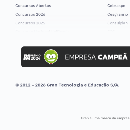
Concursos Abertos
Cebraspe
Concursos 2026
Cesgranrio
Concursos 2025
Consulplan
Concurso Nacional Unificado
FCC
Concurso Ibama
FGV
Concurso MPU
Idecan
Editais publicados
Selecon
Uniase
Vunesp
© 2012 - 2026 Gran Tecnologia e Educação S/A.
Gran é uma marca da empre