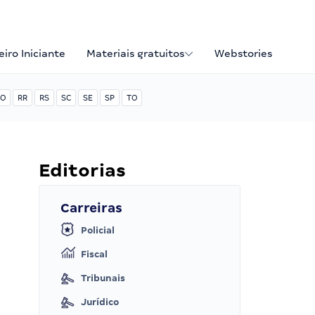
iro Iniciante
Materiais gratuitos
Webstories
O
RR
RS
SC
SE
SP
TO
Editorias
Carreiras
Policial
Fiscal
Tribunais
Jurídico