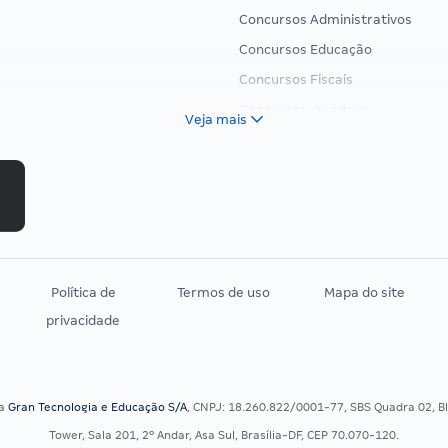
Concursos Administrativos
Concursos Educação
Concursos Fiscais
Concursos Jurídicos
Veja mais
Concursos Militares
Concursos Policiais
Concursos Saúde
Concursos Tribunais
Residência Multiprofissional
Política de
Termos de uso
Mapa do site
privacidade
sa
Gran Tecnologia e Educação S/A
, CNPJ: 18.260.822/0001-77, SBS Quadra 02, Blo
Tower, Sala 201, 2º Andar, Asa Sul, Brasília-DF, CEP 70.070-120.