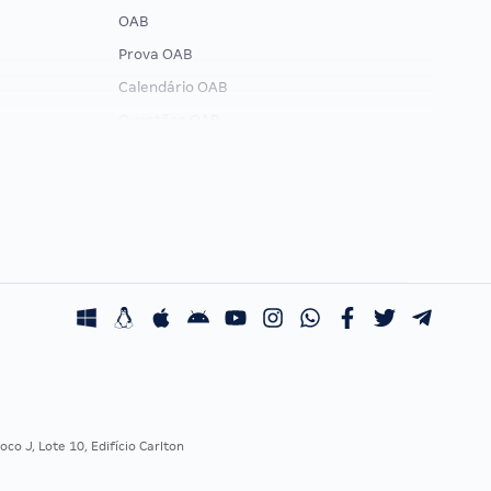
OAB
Prova OAB
Calendário OAB
Questões OAB
Recursos OAB
Exame de Ordem
co J, Lote 10, Edifício Carlton