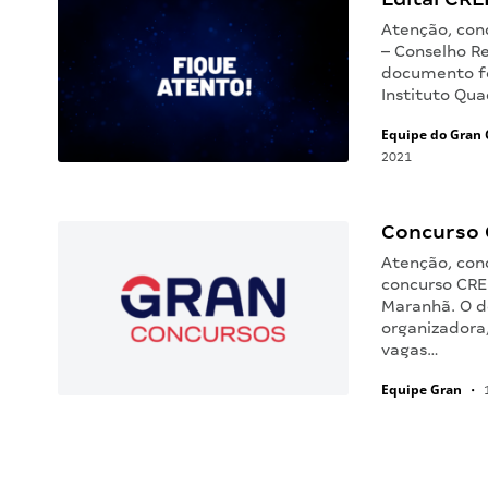
Atenção, conc
– Conselho R
documento fo
Instituto Qua
Equipe do Gran 
2021
Concurso C
Atenção, conc
concurso CRE
Maranhã. O d
organizadora,
vagas…
Equipe Gran
•
1