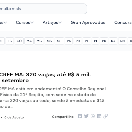
os
Cursos
Artigos
Gran Aprovados
Concurse
DF
ES
GO
MA
MG
MS
MT
PA
PB
PE
PI
PR
RJ
RN
R
REF MA: 320 vagas; até R$ 5 mil.
m setembro
REF MA está em andamento! O Conselho Regional
Física da 21ª Região, com sede no estado do
erta 320 vagas ao todo, sendo 5 imediatas e 315
ão de…
Compartilhe:
•
6 de Agosto