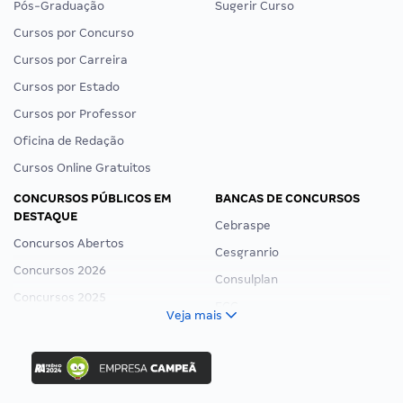
Pós-Graduação
Sugerir Curso
Cursos por Concurso
Cursos por Carreira
Cursos por Estado
Cursos por Professor
Oficina de Redação
Cursos Online Gratuitos
CONCURSOS PÚBLICOS EM
BANCAS DE CONCURSOS
DESTAQUE
Cebraspe
Concursos Abertos
Cesgranrio
Concursos 2026
Consulplan
Concursos 2025
FCC
Veja mais
Concurso Nacional Unificado
FGV
Concurso Ibama
Idecan
Concurso MPU
Selecon