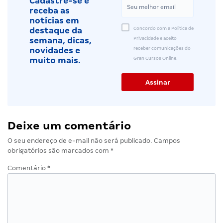
Cadastre-se e
receba as
notícias em
Concordo com a Política de
destaque da
Privacidade e aceito
semana, dicas,
receber comunicações do
novidades e
Gran Cursos Online.
muito mais.
Deixe um comentário
O seu endereço de e-mail não será publicado.
Campos
obrigatórios são marcados com
*
Comentário
*