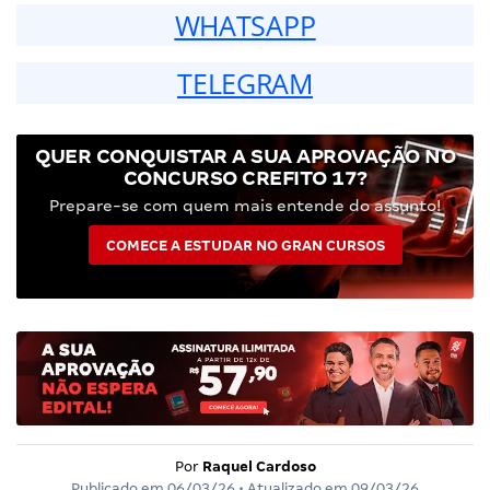
WHATSAPP
TELEGRAM
QUER CONQUISTAR A SUA APROVAÇÃO NO
CONCURSO CREFITO 17?
Prepare-se com quem mais entende do assunto!
COMECE A ESTUDAR NO GRAN CURSOS
Por
Raquel Cardoso
Publicado em
06/03/26
• Atualizado em
09/03/26