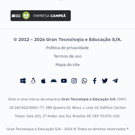
Concurso Nacional Unificado
FGV
Concurso Ibama
Idecan
Concurso MPU
Selecon
Editais publicados
Uniase
© 2012 - 2026 Gran Tecnologia e Educação S/A.
Vunesp
Política de privacidade
CONCURSOS POR PROFISSÃO
EXAME DE ORDEM
Termos de uso
Concursos Administrativos
OAB
Mapa do site
Concursos Educação
Prova OAB
Concursos Fiscais
Calendário OAB
Concursos Jurídicos
Questões OAB
Concursos Militares
Recursos OAB
Gran é uma marca da empresa
Gran Tecnologia e Educação S/A
, CNPJ:
Concursos Policiais
Exame de Ordem
18.260.822/0001-77, SBS Quadra 02, Bloco J, Lote 10, Edifício Carlton
Concursos Saúde
Tower, Sala 201, 2º Andar, Asa Sul, Brasília-DF, CEP 70.070-120.
Concursos Tribunais
Gran Tecnologia e Educação S/A - 2026 © Todos os direitos reservados ®
Residência Multiprofissional