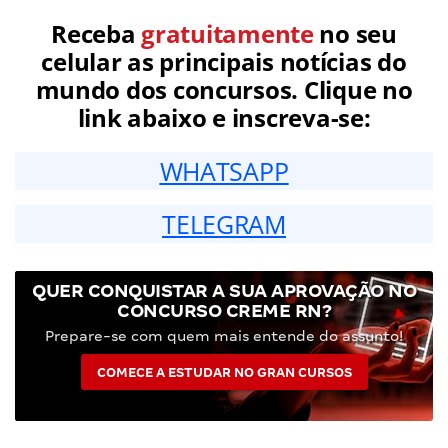
Receba
gratuitamente
no seu
celular as principais notícias do
mundo dos concursos. Clique no
link abaixo e inscreva-se:
WHATSAPP
TELEGRAM
QUER CONQUISTAR A SUA APROVAÇÃO NO
CONCURSO CREME RN?
Prepare-se com quem mais entende do assunto!
COMECE A ESTUDAR NO GRAN CURSOS