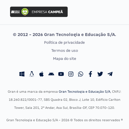
FGV
Concurso Ibama
Idecan
Concurso MPU
Selecon
Editais publicados
Uniase
© 2012 - 2026 Gran Tecnologia e Educação S/A.
Vunesp
Política de privacidade
CONCURSOS POR PROFISSÃO
EXAME DE ORDEM
Termos de uso
Concursos Administrativos
OAB
Mapa do site
Concursos Educação
Prova OAB
Concursos Fiscais
Calendário OAB
Concursos Jurídicos
Questões OAB
Concursos Militares
Recursos OAB
Gran é uma marca da empresa
Gran Tecnologia e Educação S/A
, CNPJ:
Concursos Policiais
Exame de Ordem
18.260.822/0001-77, SBS Quadra 02, Bloco J, Lote 10, Edifício Carlton
Concursos Saúde
Tower, Sala 201, 2º Andar, Asa Sul, Brasília-DF, CEP 70.070-120.
Concursos Tribunais
Gran Tecnologia e Educação S/A - 2026 © Todos os direitos reservados ®
Residência Multiprofissional