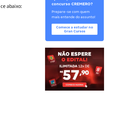
concurso CREMERO?
ce abaixo:
Prepare-se com quem
mais entende do assunto!
Comece a estudar no
Gran Cursos