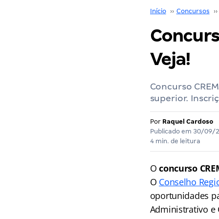
Início
››
Concursos
››
Concurs
Veja!
Concurso CREME
superior. Inscr
Por
Raquel Cardoso
Publicado em
30/09/
4 min. de leitura
O
concurso CR
O
Conselho Regi
oportunidades pa
Administrativo e 