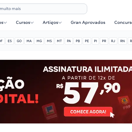
os
Cursos
Artigos
Gran Aprovados
Concurse
DF
ES
GO
MA
MG
MS
MT
PA
PB
PE
PI
PR
RJ
RN
R