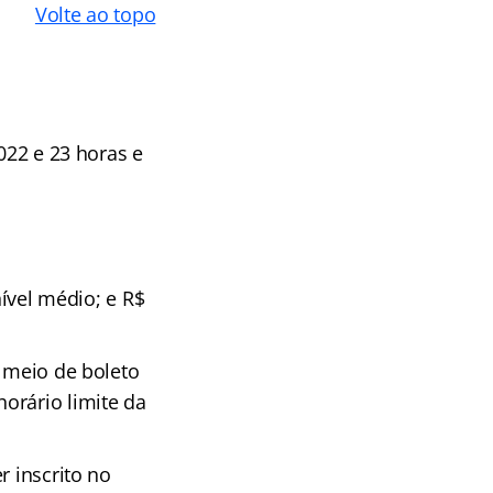
Volte ao topo
022 e 23 horas e
nível médio; e R$
r meio de boleto
orário limite da
r inscrito no