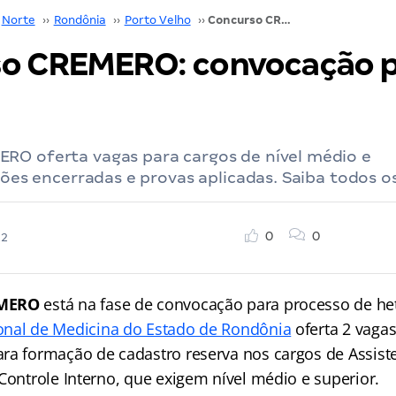
Norte
››
Rondônia
››
Porto Velho
››
Concurso CREMERO: convocação para PH. Veja!
o CREMERO: convocação p
RO oferta vagas para cargos de nível médio e
ições encerradas e provas aplicadas. Saiba todos o
0
0
22
EMERO
está na fase de convocação para processo de het
onal de Medicina do Estado de Rondônia
oferta 2 vaga
ra formação de cadastro reserva nos cargos de Assist
Controle Interno, que exigem nível médio e superior.