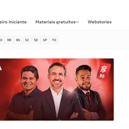
iro Iniciante
Materiais gratuitos
Webstories
O
RR
RS
SC
SE
SP
TO