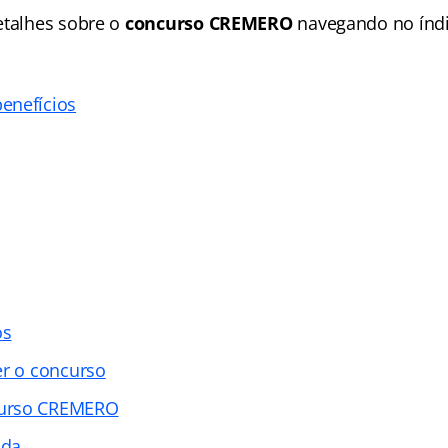
etalhes sobre o
concurso CREMERO
navegando no índi
enefícios
os
er o concurso
urso CREMERO
ada