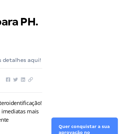
ara PH.
s detalhes aqui!
eroidentificação!
s imediatas mais
ente
Quer conquistar a sua
aprovação no