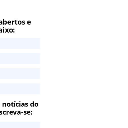
abertos e
aixo:
 notícias do
screva-se: