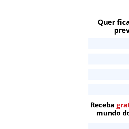
Quer fic
prev
Receba
gra
mundo dos