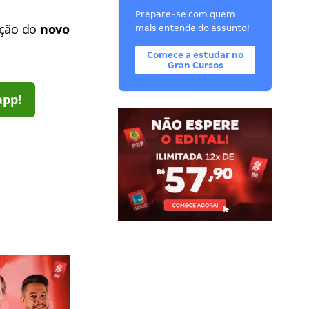
Prepare-se com quem
ação do
novo
mais entende do assunto!
Comece a estudar no
Gran Cursos
app!