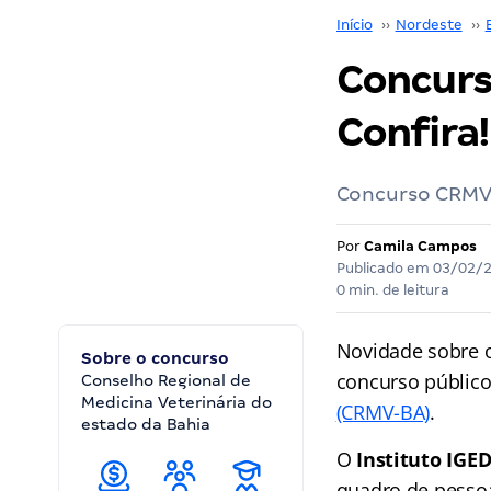
Início
››
Nordeste
››
Concurs
Confira!
Concurso CRMV 
Por
Camila Campos
Publicado em
03/02/
0 min. de leitura
Novidade sobre 
Sobre o concurso
concurso públic
Conselho Regional de
Medicina Veterinária do
(CRMV-BA)
.
estado da Bahia
O
Instituto IGE
quadro de pessoa