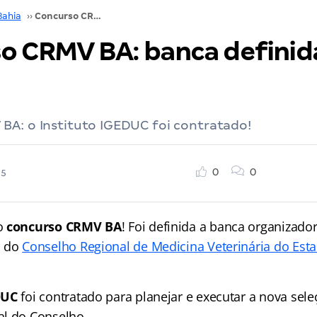
Bahia
››
Concurso CRMV BA: banca definida. Confira!
o CRMV BA: banca definid
BA: o Instituto IGEDUC foi contratado!
0
0
25
o
concurso CRMV BA
! Foi definida a banca organizado
o do
Conselho Regional de Medicina Veterinária do Est
DUC
foi contratado para planejar e executar a nova sele
l do Conselho.