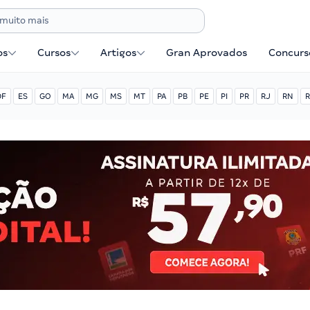
os
Cursos
Artigos
Gran Aprovados
Concurse
DF
ES
GO
MA
MG
MS
MT
PA
PB
PE
PI
PR
RJ
RN
R