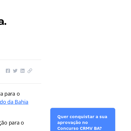
a.
ra para o
ado da Bahia
Quer conquistar a sua
ção para o
aprovação no
Concurso CRMV BA?