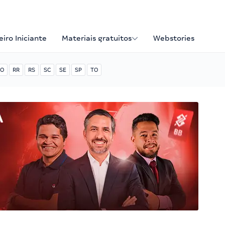
iro Iniciante
Materiais gratuitos
Webstories
O
RR
RS
SC
SE
SP
TO