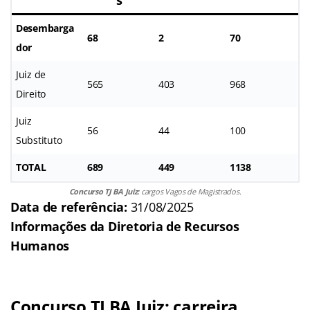
Desembarga
68
2
70
dor
Juiz de
565
403
968
Direito
Juiz
56
44
100
Substituto
TOTAL
689
449
1138
Concurso TJ BA Juiz:
cargos Vagos de Magistrados.
Data de referência:
31/08/2025
Informações da Diretoria de Recursos
Humanos
Concurso TJ BA Juiz: carreira