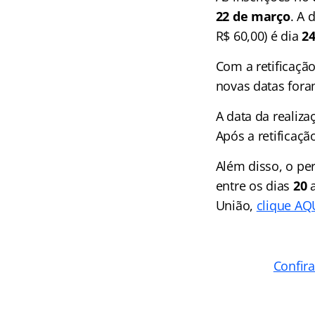
22 de março
. A 
R$ 60,00) é dia
24
Com a retificaçã
novas datas fora
A data da realiz
Após a retificaçã
Além disso, o p
entre os dias
20
União,
clique AQU
Confir