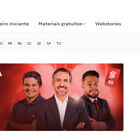
iro Iniciante
Materiais gratuitos
Webstories
O
RR
RS
SC
SE
SP
TO