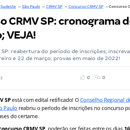
Sudeste
››
São Paulo
››
CRMV SP
››
Concurso CRMV SP
››
o CRMV SP: cronograma d
; VEJA!
P: reabertura do período de inscrições; inscreva
reiro e 22 de março; provas em maio de 2022!
0
0
22
V SP
está com edital retificado! O
Conselho Regional d
ão Paulo
reabriu o período de inscrições no concurso pú
ases do certame.
concurso CRMV SP
poderão ser feitas entre os dias
16