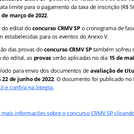
data limite para o pagamento da taxa de inscrição (R$ 5
 de março de 2022
.
o do edital do
concurso CRMV SP
o cronograma de fases
m estabelecidas para os eventos do Anexo V.
ação das provas do
concurso CRMV SP
também sofreu m
o do edital, as
provas
serão aplicadas no dia
15 de mai
eríodo para envio dos documentos de
avaliação de tít
a
22 de junho de 2022
. O documento foi publicado no D
I e confira na íntegra
.
a mais informações sobre o concurso CRMV SP clicand