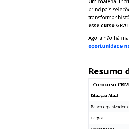
Um material incr
principais seleç
transformar hist
esse curso GR
Agora não há mai
oportunidade no
Resumo d
Concurso CRM
Situação Atual
Banca organizadora
Cargos