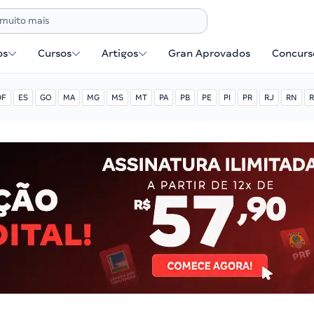
os
Cursos
Artigos
Gran Aprovados
Concurse
DF
ES
GO
MA
MG
MS
MT
PA
PB
PE
PI
PR
RJ
RN
R