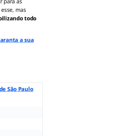
r para as
 esse, mas
bilizando todo
aranta a sua
de São Paulo