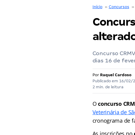
Início
››
Concursos
››
Concurs
alterado
Concurso CRMV S
dias 16 de feve
Por
Raquel Cardoso
Publicado em
16/02/
2 min. de leitura
O
concurso CRM
Veterinária de S
cronograma de f
As inscrições no