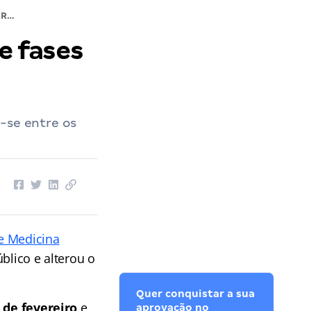
Concurso CRMV SP: cronograma de fases alterado; VEJA!
e fases
-se entre os
e Medicina
blico e alterou o
Quer conquistar a sua
 de fevereiro
e
aprovação no