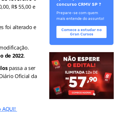
concurso CRMV SP ?
0,00, R$ 55,00 e
Prepare-se com quem
mais entende do assunto!
 foi alterado e
Comece a estudar no
Gran Cursos
odificação.
o de 2022
.
ulos
passa a ser
iário Oficial da
o AQUI!