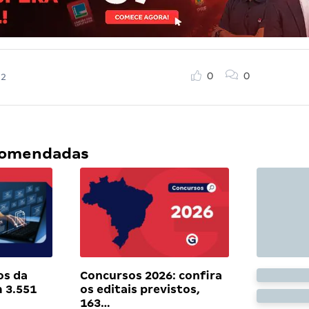
0
0
22
ecomendadas
os da
Concursos 2026: confira
 3.551
os editais previstos,
163…