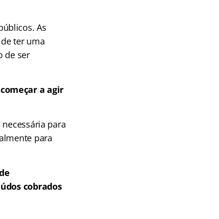
úblicos. As
 de ter uma
o de ser
 começar a agir
 necessária para
almente para
 de
teúdos cobrados