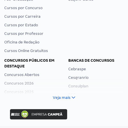
Cursos por Concurso
Cursos por Carreira
Cursos por Estado
Cursos por Professor
Oficina de Redação
Cursos Online Gratuitos
CONCURSOS PÚBLICOS EM
BANCAS DE CONCURSOS
DESTAQUE
Cebraspe
Concursos Abertos
Cesgranrio
Concursos 2026
Consulplan
Concursos 2025
FCC
Veja mais
Concurso Nacional Unificado
FGV
Concurso Ibama
Idecan
Concurso MPU
Selecon
Editais publicados