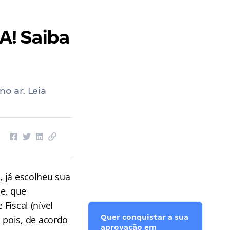
A! Saiba
no ar. Leia
O
, já escolheu sua
me, que
Fiscal (nível
Quer conquistar a sua
 pois, de acordo
aprovação em