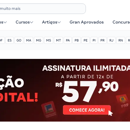
os
Cursos
Artigos
Gran Aprovados
Concurse
DF
ES
GO
MA
MG
MS
MT
PA
PB
PE
PI
PR
RJ
RN
R