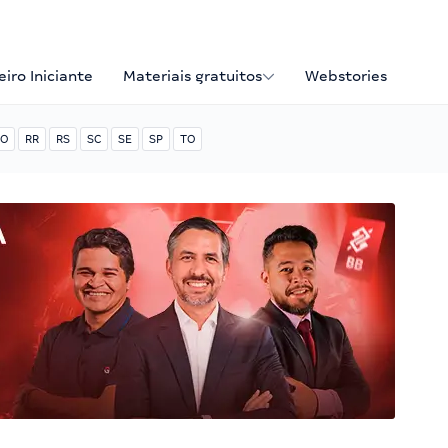
iro Iniciante
Materiais gratuitos
Webstories
O
RR
RS
SC
SE
SP
TO