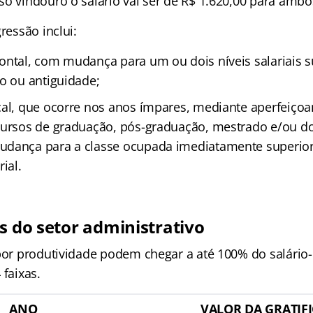
so vindouro o salário vai ser de R$ 1.620,00 para ambo
ressão inclui:
ontal, com mudança para um ou dois níveis salariais s
to ou antiguidade;
cal, que ocorre nos anos ímpares, mediante aperfeiço
cursos de graduação, pós-graduação, mestrado e/ou d
udança para a classe ocupada imediatamente superior
ial.
s do setor administrativo
 por produtividade podem chegar a até 100% do salário
 faixas.
ANO
VALOR DA GRATIF