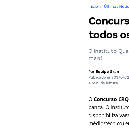
Início
››
Últimas Notíc
Concurs
todos o
O Instituto Quad
mais!
Por
Equipe Gran
Publicado em
03/04/
4 min. de leitura
O
Concurso CRQ
banca. O Institu
disponibiliza vag
médio/técnico) e