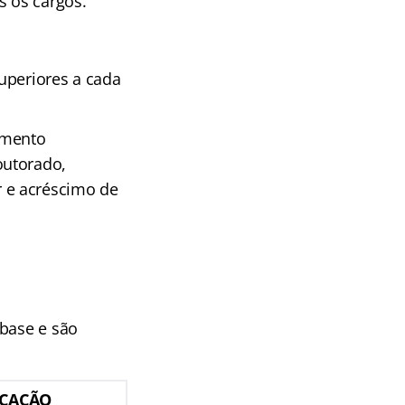
s os cargos.
uperiores a cada
amento
outorado,
 e acréscimo de
-base e são
ICAÇÃO