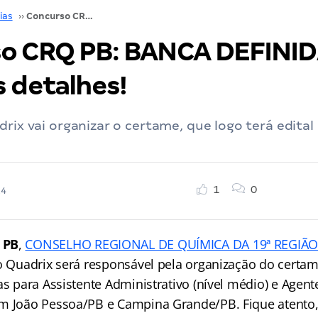
ias
››
Concurso CRQ PB: BANCA DEFINIDA! Saiba todos os detalhes!
o CRQ PB: BANCA DEFINID
s detalhes!
rix vai organizar o certame, que logo terá edital 
1
0
24
 PB
,
CONSELHO REGIONAL DE QUÍMICA DA 19ª REGIÃ
to Quadrix será responsável pela organização do certa
as para Assistente Administrativo (nível médio) e Agente 
m João Pessoa/PB e Campina Grande/PB. Fique atento,