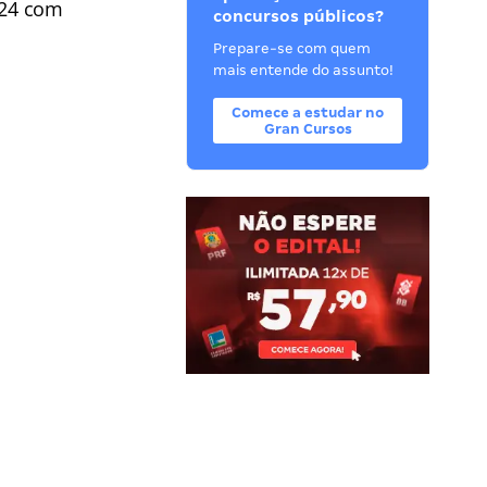
024 com
concursos públicos?
Prepare-se com quem
mais entende do assunto!
Comece a estudar no
Gran Cursos