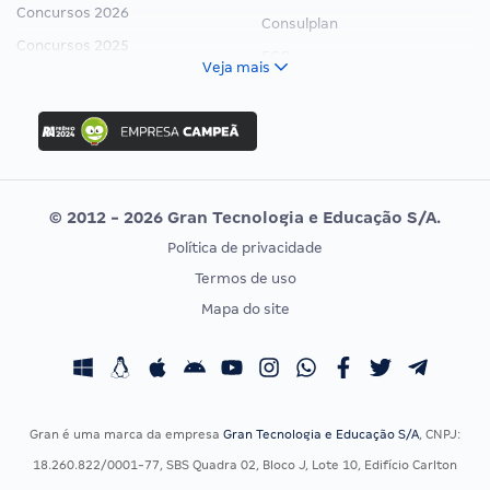
Concursos 2026
Consulplan
Concursos 2025
FCC
Veja mais
Concurso Nacional Unificado
FGV
Concurso Ibama
Idecan
Concurso MPU
Selecon
Editais publicados
Uniase
© 2012 - 2026 Gran Tecnologia e Educação S/A.
Vunesp
Política de privacidade
CONCURSOS POR PROFISSÃO
EXAME DE ORDEM
Termos de uso
Concursos Administrativos
OAB
Mapa do site
Concursos Educação
Prova OAB
Concursos Fiscais
Calendário OAB
Concursos Jurídicos
Questões OAB
Concursos Militares
Recursos OAB
Gran é uma marca da empresa
Gran Tecnologia e Educação S/A
, CNPJ:
Concursos Policiais
Exame de Ordem
18.260.822/0001-77, SBS Quadra 02, Bloco J, Lote 10, Edifício Carlton
Concursos Saúde