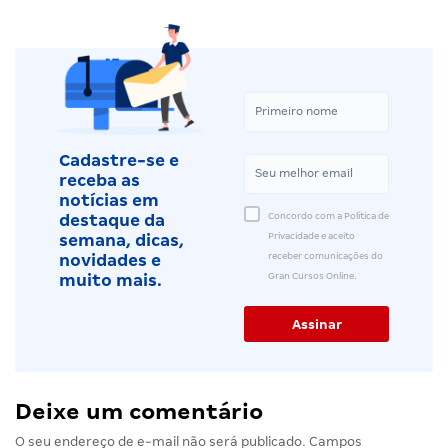
Cadastre-se e
receba as
notícias em
Concordo com a Política de
destaque da
Privacidade e aceito
semana, dicas,
receber comunicações do
novidades e
Gran Cursos Online.
muito mais.
Deixe um comentário
O seu endereço de e-mail não será publicado.
Campos