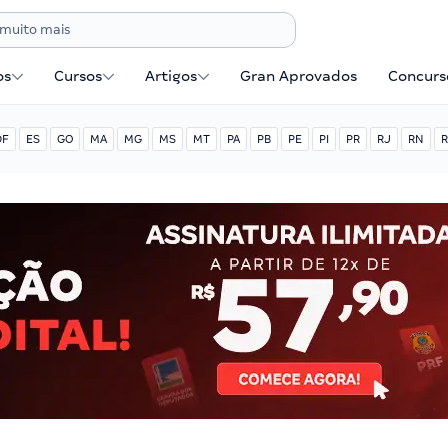
os
Cursos
Artigos
Gran Aprovados
Concurse
DF
ES
GO
MA
MG
MS
MT
PA
PB
PE
PI
PR
RJ
RN
R