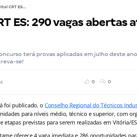
Edital CRT ES: 290 vagas abertas até 08/06!
RT ES: 290 vagas abertas a
concurso terá provas aplicadas em julho deste ano
creva-se!
0
0
26
á foi publicado, o
Conselho Regional do Técnicos Indust
nidades para níveis médio, técnico e superior, com or
 e etapas previstas para serem realizadas em Vitória/ES
rtame oferece 4 vaga imediata e 286 oportunidades pa