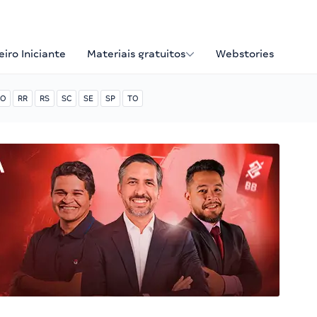
iro Iniciante
Materiais gratuitos
Webstories
O
RR
RS
SC
SE
SP
TO