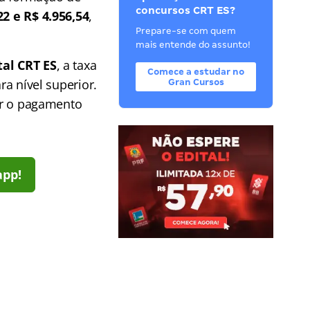
concursos CRT ES?
22 e R$ 4.956,54
,
Prepare-se com quem
mais entende do assunto!
tal CRT ES
, a taxa
Comece a estudar no
ra nível superior.
Gran Cursos
uar o pagamento
app!