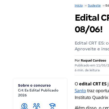
Início
››
Sudeste
››
Edital C
08/06!
Edital CRT ES: 
Aproveite e ins
Por
Raquel Cardoso
Publicado em
11/05/
6 min. de leitura
O
edital CRT ES
j
Sobre o concurso
Santo
traz oportu
Crt Es Edital Publicado
2026
Instituto Quadrix
Além disso, o ce