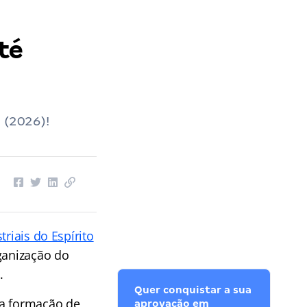
té
 (2026)!
riais do Espírito
ganização do
.
Quer conquistar a sua
ra formação de
aprovação em