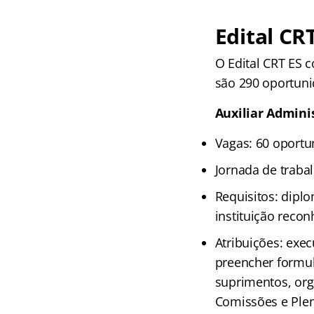
Edital CR
O Edital CRT ES c
são 290 oportuni
Auxiliar Admini
Vagas: 60 oportu
Jornada de traba
Requisitos: dipl
instituição reco
Atribuições: exe
preencher formul
suprimentos, orga
Comissões e Plená