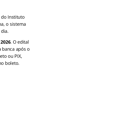
 do Instituto
a, o sistema
 dia.
 2026
. O edital
da banca após o
eto ou PIX,
no boleto.