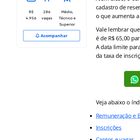
cadastro de rese
R$
286
Médio,
o que aumenta a
4.956
vagas
Técnico e
Superior
Vale lembrar qu
Acompanhar
é de R$ 65,00 par
A data limite par
da taxa de inscri
Veja abaixo o
índ
Remuneração e B
Inscrições
Cargos e vagas