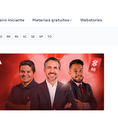
iro Iniciante
Materiais gratuitos
Webstories
O
RR
RS
SC
SE
SP
TO