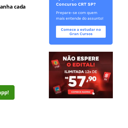
Concurso CRT SP?
anha cada
Prepare-se com quem
mais entende do assunto!
Comece a estudar no
Gran Cursos
app!