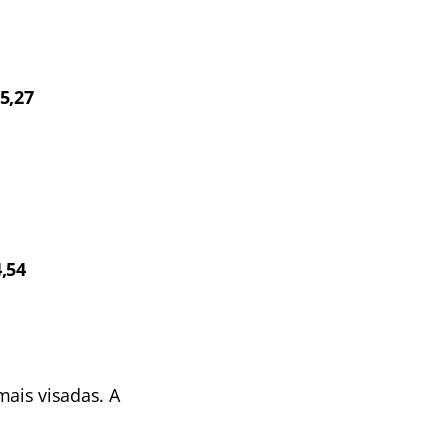
5,27
4,54
ais visadas. A