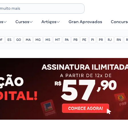
os
Cursos
Artigos
Gran Aprovados
Concurse
DF
ES
GO
MA
MG
MS
MT
PA
PB
PE
PI
PR
RJ
RN
R