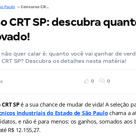
ão Paulo
››
Concurso CRT SP: descubra quanto ganha um aprovado!
o CRT SP: descubra quant
vado!
não quer calar é: quanto você vai ganhar de ver
 CRT SP? Descubra os detalhes nesta matéria!
0
0
26
 CRT SP
é a sua chance de mudar de vida! A seleção p
cnicos Industriais do Estado de São Paulo
chama a a
idatos, e não é para menos: os ganhos, somados aos b
té R$ 12.155,27.