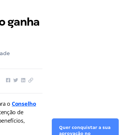
o ganha
dade
ara o
Conselho
tenção de
enefícios,
Quer conquistar a sua
aprovação no