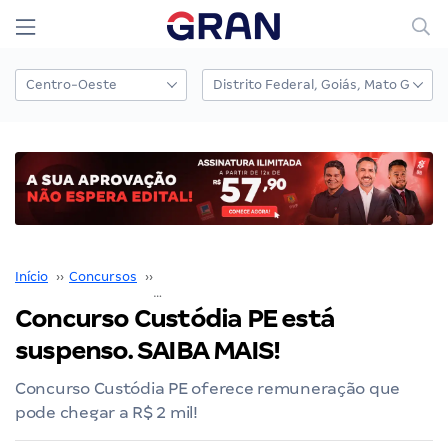
Início
››
Concursos
››
Concurso Câmara Custódia
››
Concurso Custódia PE está
Concurso Custódia PE está
suspenso. SAIBA MAIS!
Concurso Custódia PE oferece remuneração que
pode chegar a R$ 2 mil!