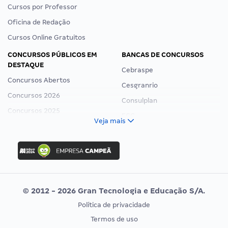
Cursos por Professor
Oficina de Redação
Cursos Online Gratuitos
CONCURSOS PÚBLICOS EM
BANCAS DE CONCURSOS
DESTAQUE
Cebraspe
Concursos Abertos
Cesgranrio
Concursos 2026
Consulplan
Concursos 2025
FCC
Veja mais
Concurso Nacional Unificado
FGV
Concurso Ibama
Idecan
Concurso MPU
Selecon
Editais publicados
Uniase
© 2012 - 2026 Gran Tecnologia e Educação S/A.
Vunesp
Política de privacidade
CONCURSOS POR PROFISSÃO
EXAME DE ORDEM
Termos de uso
Concursos Administrativos
OAB