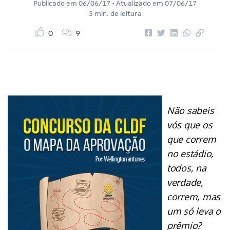
Publicado em
06/06/17
• Atualizado em
07/06/17
5 min. de leitura
0
9
Não sabeis
vós que os
que correm
no estádio,
todos, na
verdade,
correm, mas
um só leva o
prêmio?