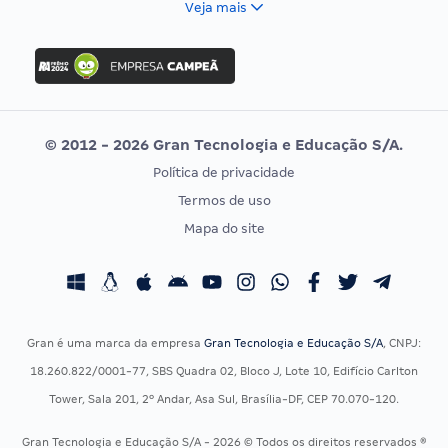
Veja mais
Concurso Nacional Unificado
FGV
Concurso Ibama
Idecan
Concurso MPU
Selecon
Editais publicados
Uniase
© 2012 - 2026 Gran Tecnologia e Educação S/A.
Vunesp
Política de privacidade
CONCURSOS POR PROFISSÃO
EXAME DE ORDEM
Termos de uso
Concursos Administrativos
OAB
Mapa do site
Concursos Educação
Prova OAB
Concursos Fiscais
Calendário OAB
Concursos Jurídicos
Questões OAB
Concursos Militares
Recursos OAB
Gran é uma marca da empresa
Gran Tecnologia e Educação S/A
, CNPJ:
Concursos Policiais
Exame de Ordem
18.260.822/0001-77, SBS Quadra 02, Bloco J, Lote 10, Edifício Carlton
Concursos Saúde
Tower, Sala 201, 2º Andar, Asa Sul, Brasília-DF, CEP 70.070-120.
Concursos Tribunais
Gran Tecnologia e Educação S/A - 2026 © Todos os direitos reservados ®