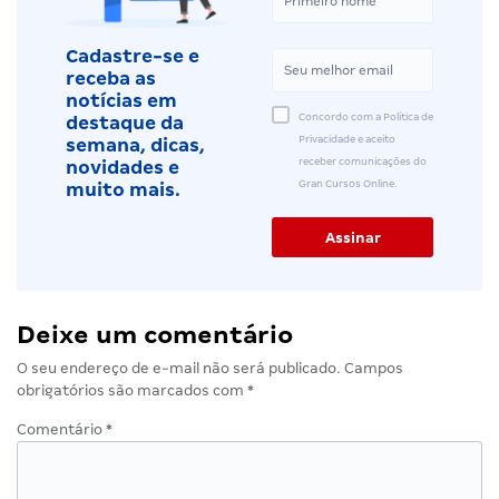
Cadastre-se e
receba as
notícias em
Concordo com a Política de
destaque da
Privacidade e aceito
semana, dicas,
receber comunicações do
novidades e
Gran Cursos Online.
muito mais.
Deixe um comentário
O seu endereço de e-mail não será publicado.
Campos
obrigatórios são marcados com
*
Comentário
*