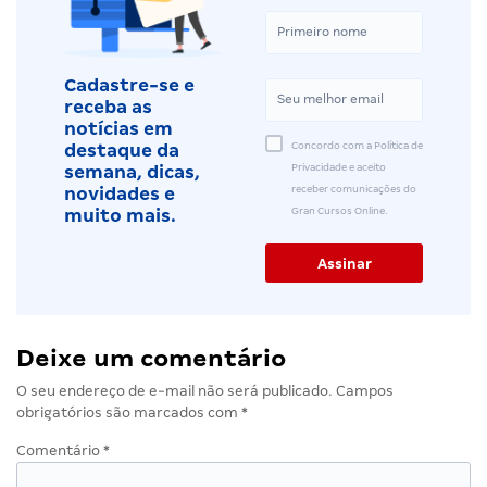
Cadastre-se e
receba as
notícias em
Concordo com a Política de
destaque da
Privacidade e aceito
semana, dicas,
receber comunicações do
novidades e
Gran Cursos Online.
muito mais.
Deixe um comentário
O seu endereço de e-mail não será publicado.
Campos
obrigatórios são marcados com
*
Comentário
*