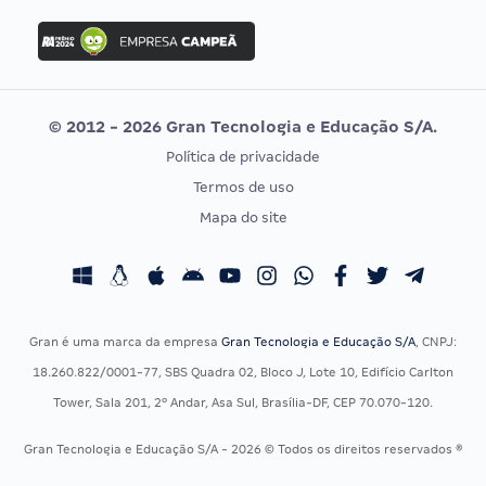
Concurso Ibama
Idecan
Concurso MPU
Selecon
Editais publicados
Uniase
© 2012 - 2026 Gran Tecnologia e Educação S/A.
Vunesp
Política de privacidade
CONCURSOS POR PROFISSÃO
EXAME DE ORDEM
Termos de uso
Concursos Administrativos
OAB
Mapa do site
Concursos Educação
Prova OAB
Concursos Fiscais
Calendário OAB
Concursos Jurídicos
Questões OAB
Concursos Militares
Recursos OAB
Gran é uma marca da empresa
Gran Tecnologia e Educação S/A
, CNPJ:
Concursos Policiais
Exame de Ordem
18.260.822/0001-77, SBS Quadra 02, Bloco J, Lote 10, Edifício Carlton
Concursos Saúde
Tower, Sala 201, 2º Andar, Asa Sul, Brasília-DF, CEP 70.070-120.
Concursos Tribunais
Gran Tecnologia e Educação S/A - 2026 © Todos os direitos reservados ®
Residência Multiprofissional