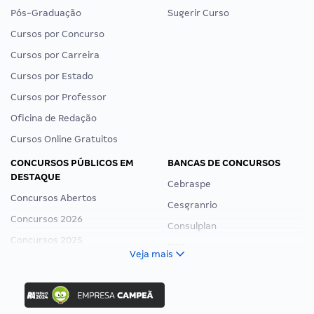
Pós-Graduação
Sugerir Curso
Cursos por Concurso
Cursos por Carreira
Cursos por Estado
Cursos por Professor
Oficina de Redação
Cursos Online Gratuitos
CONCURSOS PÚBLICOS EM
BANCAS DE CONCURSOS
DESTAQUE
Cebraspe
Concursos Abertos
Cesgranrio
Concursos 2026
Consulplan
Concursos 2025
FCC
Veja mais
Concurso Nacional Unificado
FGV
Concurso Ibama
Idecan
Concurso MPU
Selecon