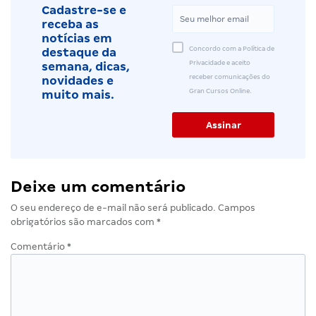
Cadastre-se e
receba as
notícias em
Concordo com a Política de
destaque da
Privacidade e aceito
semana, dicas,
receber comunicações do
novidades e
Gran Cursos Online.
muito mais.
Deixe um comentário
O seu endereço de e-mail não será publicado.
Campos
obrigatórios são marcados com
*
Comentário
*