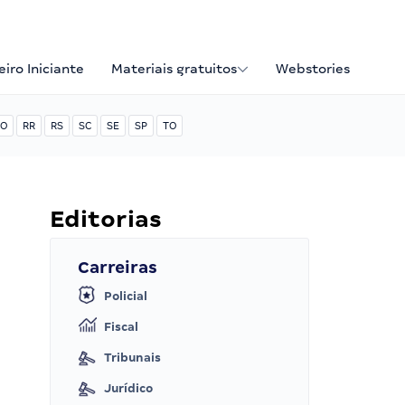
iro Iniciante
Materiais gratuitos
Webstories
O
RR
RS
SC
SE
SP
TO
Editorias
Carreiras
Policial
Fiscal
Tribunais
Jurídico