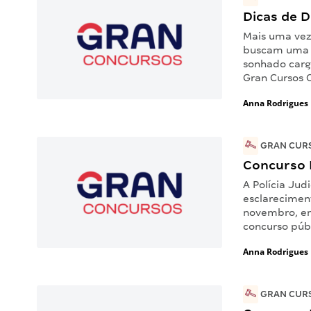
Dicas de Di
Mais uma vez
buscam uma p
sonhado cargo
Gran Cursos 
Anna Rodrigues
GRAN CURS
Concurso 
A Polícia Jud
esclareciment
novembro, em
concurso públ
Anna Rodrigues
GRAN CURS