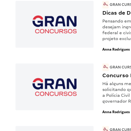
GRAN CURS
Dicas de D
Pensando em 
desejam ingre
federal e civ
projeto excl
Anna Rodrigues
GRAN CURS
Concurso 
Há alguns me
solicitando 
a Polícia Civ
governador R
Anna Rodrigues
GRAN CURS