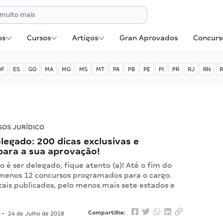
os
Cursos
Artigos
Gran Aprovados
Concurse
DF
ES
GO
MA
MG
MS
MT
PA
PB
PE
PI
PR
RJ
RN
R
OS JURÍDICO
legado: 200 dicas exclusivas e
para a sua aprovação!
o é ser delegado, fique atento (a)! Até o fim do
 menos 12 concursos programados para o cargo.
tais publicados, pelo menos mais sete estados e
Compartilhe:
•
24 de Julho de 2018