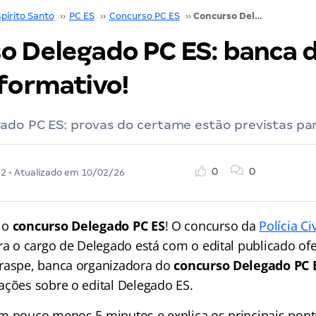
pírito Santo
››
PC ES
››
Concurso PC ES
››
Concurso Delegado PC ES: banca divulga vídeo informativo!
o Delegado PC ES: banca d
nformativo!
ado PC ES: provas do certame estão previstas pa
0
0
22
• Atualizado em
10/02/26
 o
concurso Delegado PC ES
! O concurso da
Polícia Ci
a o cargo de Delegado está com o edital publicado of
raspe, banca organizadora do
concurso Delegado PC 
ações sobre o edital Delegado ES.
m pouco menos 5 minutos e explica os principais ponto