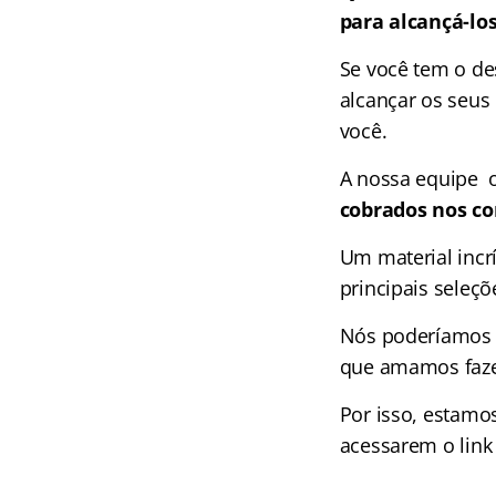
para alcançá-lo
Se você tem o de
alcançar os seus 
você.
A nossa equipe 
cobrados nos co
Um material incr
principais seleçõ
Nós poderíamos c
que amamos faze
Por isso, estamo
acessarem o link