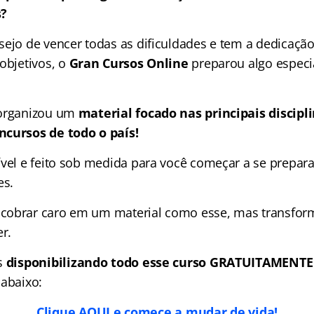
s?
sejo de vencer todas as dificuldades e tem a dedicação
objetivos, o
Gran Cursos Online
preparou algo especi
organizou um
material focado nas
principais discip
ncursos de todo o país!
ível e feito sob medida para você começar a se prepara
es.
obrar caro em um material como esse, mas transforma
r.
s
disponibilizando todo esse curso GRATUITAMENTE
 abaixo:
Clique AQUI e comece a mudar de vida!