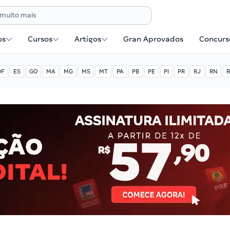
os
Cursos
Artigos
Gran Aprovados
Concurse
DF
ES
GO
MA
MG
MS
MT
PA
PB
PE
PI
PR
RJ
RN
R