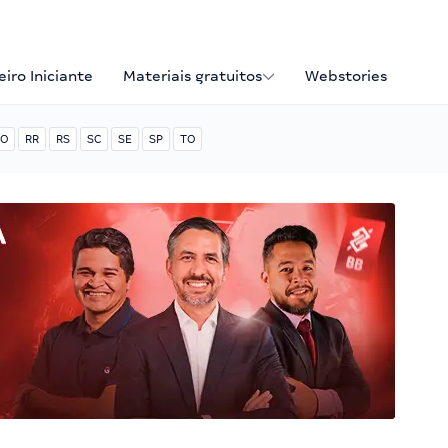
iro Iniciante
Materiais gratuitos
Webstories
O
RR
RS
SC
SE
SP
TO