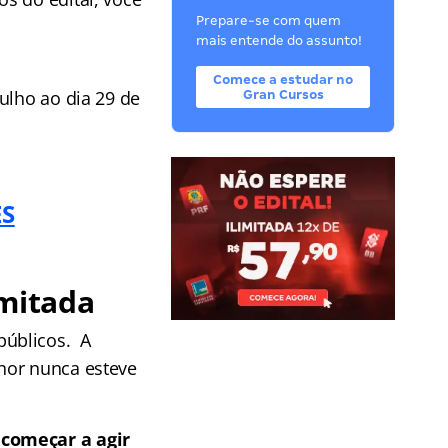
Prepare-se com quem
mais entende do assunto!
Comece a estudar no
julho ao dia 29 de
Gran Cursos
ES
imitada
públicos. A
hor nunca esteve
 começar a agir