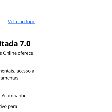
Volte ao topo
itada 7.0
s Online oferece
entais, acesso a
rramentas
e! Acompanhe:
tivo para