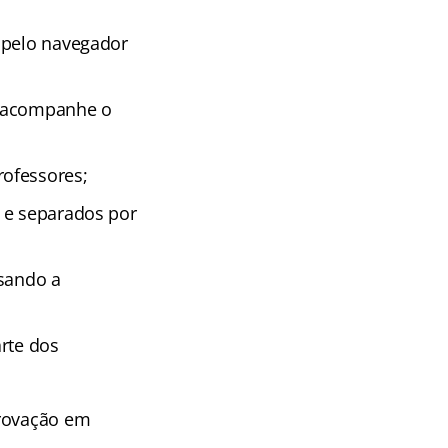
 pelo navegador
e acompanhe o
rofessores;
 e separados por
isando a
rte dos
provação em