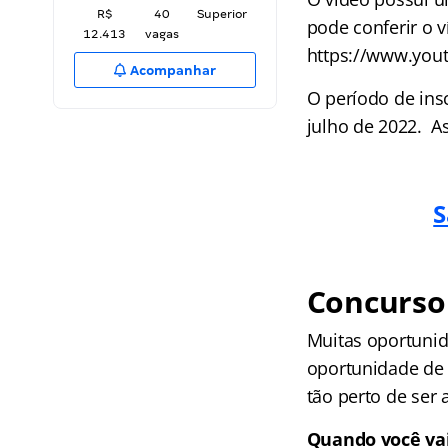
R$
40
Superior
pode conferir o 
12.413
vagas
https://www.you
Acompanhar
O período de ins
julho de 2022. A
S
Concurso 
Muitas oportunid
oportunidade de 
tão perto de ser 
Quando você vai