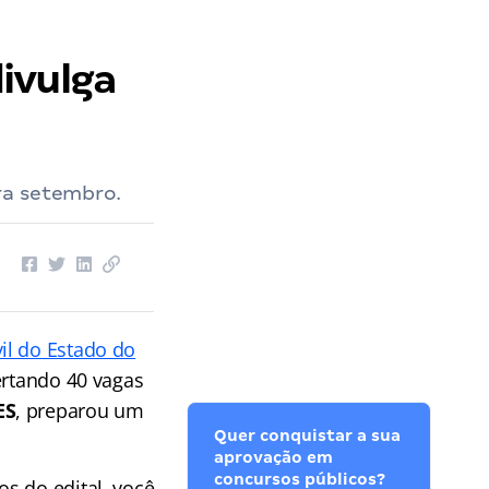
ivulga
ra setembro.
vil do Estado do
ertando 40 vagas
ES
, preparou um
Quer conquistar a sua
aprovação em
concursos públicos?
s do edital, você