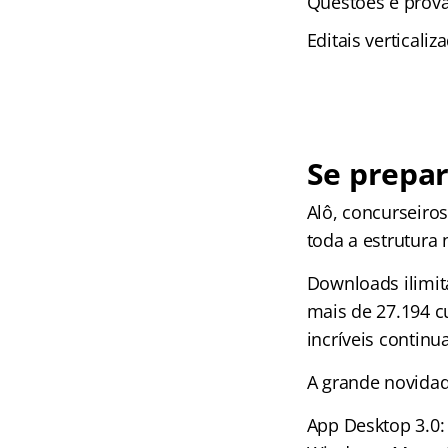
Questões e prov
Editais verticali
Se prepar
Alô, concurseiro
toda a estrutura
Downloads ilimit
mais de 27.194 c
incríveis continu
A grande novidad
App Desktop 3.0: