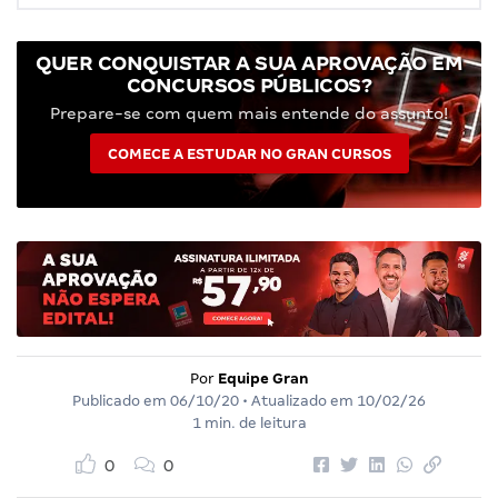
QUER CONQUISTAR A SUA APROVAÇÃO EM
CONCURSOS PÚBLICOS?
Prepare-se com quem mais entende do assunto!
COMECE A ESTUDAR NO GRAN CURSOS
Por
Equipe Gran
Publicado em
06/10/20
• Atualizado em
10/02/26
1 min. de leitura
0
0