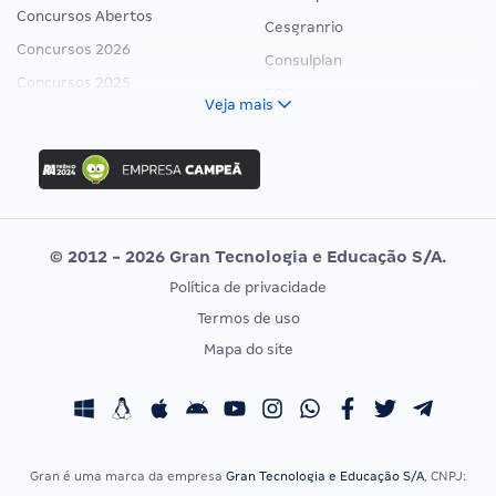
Concursos Abertos
Cesgranrio
Concursos 2026
Consulplan
Concursos 2025
FCC
Veja mais
Concurso Nacional Unificado
FGV
Concurso Ibama
Idecan
Concurso MPU
Selecon
Editais publicados
Uniase
© 2012 - 2026 Gran Tecnologia e Educação S/A.
Vunesp
Política de privacidade
CONCURSOS POR PROFISSÃO
EXAME DE ORDEM
Termos de uso
Concursos Administrativos
OAB
Mapa do site
Concursos Educação
Prova OAB
Concursos Fiscais
Calendário OAB
Concursos Jurídicos
Questões OAB
Concursos Militares
Recursos OAB
Gran é uma marca da empresa
Gran Tecnologia e Educação S/A
, CNPJ: