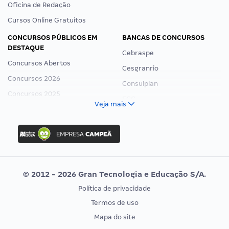
Oficina de Redação
Cursos Online Gratuitos
CONCURSOS PÚBLICOS EM
BANCAS DE CONCURSOS
DESTAQUE
Cebraspe
Concursos Abertos
Cesgranrio
Concursos 2026
Consulplan
Concursos 2025
FCC
Veja mais
Concurso Nacional Unificado
FGV
Concurso Ibama
Idecan
Concurso MPU
Selecon
Editais publicados
Uniase
© 2012 - 2026 Gran Tecnologia e Educação S/A.
Vunesp
Política de privacidade
CONCURSOS POR PROFISSÃO
EXAME DE ORDEM
Termos de uso
Concursos Administrativos
OAB
Mapa do site
Concursos Educação
Prova OAB