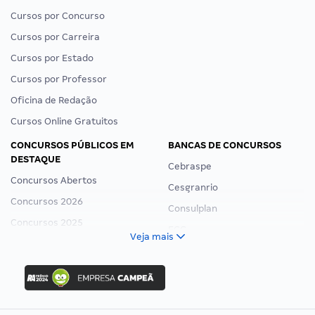
Cursos por Concurso
Cursos por Carreira
Cursos por Estado
Cursos por Professor
Oficina de Redação
Cursos Online Gratuitos
CONCURSOS PÚBLICOS EM
BANCAS DE CONCURSOS
DESTAQUE
Cebraspe
Concursos Abertos
Cesgranrio
Concursos 2026
Consulplan
Concursos 2025
FCC
Veja mais
Concurso Nacional Unificado
FGV
Concurso Ibama
Idecan
Concurso MPU
Selecon
Editais publicados
Uniase