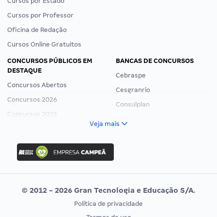
Cursos por Estado
Cursos por Professor
Oficina de Redação
Cursos Online Gratuitos
CONCURSOS PÚBLICOS EM
BANCAS DE CONCURSOS
DESTAQUE
Cebraspe
Concursos Abertos
Cesgranrio
Concursos 2026
Consulplan
Concursos 2025
FCC
Veja mais
Concurso Nacional Unificado
FGV
Concurso Ibama
Idecan
Concurso MPU
Selecon
Editais publicados
Uniase
© 2012 - 2026 Gran Tecnologia e Educação S/A.
Vunesp
Política de privacidade
CONCURSOS POR PROFISSÃO
EXAME DE ORDEM