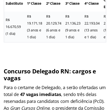
Substituto
1ª Classe
2ª Classe
3ª Classe
4ª Classe
Esp
R$
R$
R$
R$
R$
R$
19.171,18
20.129,74
21.136,23
22.193,04
23.
16.670,59
(3 anos e
(6 anos e
(9 anos e
(13 anos
(18
(1 dia)
1 dia)
1 dia)
1 dia)
e 1 dia)
e 1 
Concurso Delegado RN: cargos e
vagas
Para o certame de Delegado, a serão ofertadas um
total de
47 vagas imediatas
, sendo três delas
reservadas para candidatos com deficiência (PcD).
Ao
Gran Cursos Online
, o presidente da Comissão